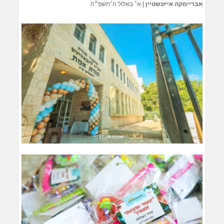
אבריימקה אייזנשטיין
|
א׳ באלול ה׳תשפ״ה