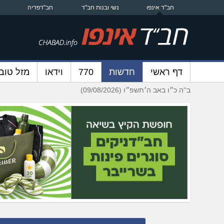
חב"ד אינפו
נשי ובנות חב"ד
חב"דפדיה
דף ראשי
חדשות
770
וידאו
מזל טוב
ב''ה כ״ו באב ה׳תשפ״ו (09/08/2026)