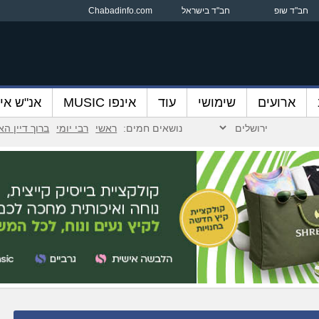
חב"ד שופ
חב"ד בישראל
Chabadinfo.com
ארועים
שימושי
עוד
אינפו MUSIC
אנ"ש אינ
נושאים חמים:
ראשי
רבי יומי
ברוך דיין ה