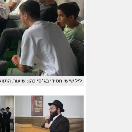
ליל שישי חסידי בג׳סי כהן: שיעור, התווע