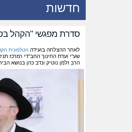
חדשות
סדרת מפגשי "הקהל בט
לאחר ההצלחה בועידה
הטלפונית הקו
שע"י ועדת החינוך החב"די ו'מרכז תנ
הרב זלמן נוטיק ונדב כהן בנושא הבית