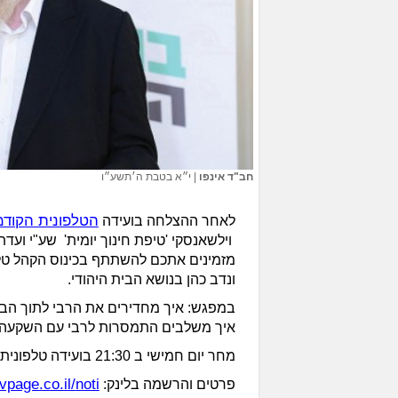
חב"ד אינפו
|
י״א בטבת ה׳תשע״ו
הטלפונית הקוד
לאחר ההצלחה בועידה
וילשאנסקי 'טיפת חינוך יומית' שע"י ועדת
מזמינים אתכם להשתתף בכינוס הקהל טלפו
ונדב כהן בנושא הבית היהודי.
במפגש: איך מחדירים את הרבי לתוך הבי
איך משלבים התמסרות לרבי עם השקעה
מחר יום חמישי ב 21:30 בועידה טלפונית ארצית.
avpage.co.il/
noti
פרטים והרשמה בלינק: