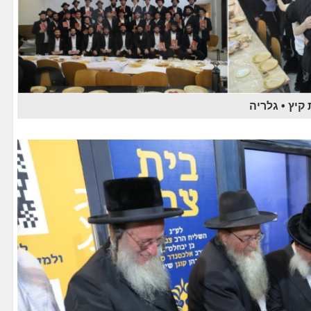
יץ • גלריה