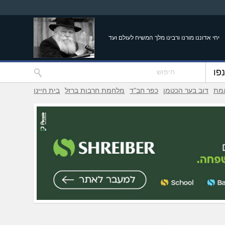
יחי אדוננו מורנו ורבינו מלך המשיח לעולם ועד
פו
אמת
דוב בער הכטמן
כפר חב"ד
מלחמת חרבות ברזל
בית חיינו