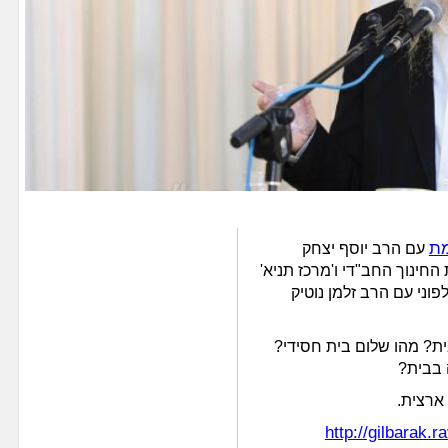
מת
עם הרב יוסף יצחק
 החינוך החב"די ו'מרכז תניא'
ני עם הרב זלמן נוטיק
ת? מהו שלום בית חסידי?
 בבית?
http://gilbarak.r