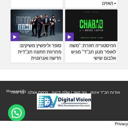
• האזינו
ההיסטוריה חוזרת: "משה
סופר וליפשיץ משיקים:
לאופר מנגן חב"ד" מגיש
מחרוזת חתונה חב"דית
אלבום שישי
חדשה ואנרגטית
Managed By
אודות חב"ד אינפו
צור קשר / שלח ידיעה
פרסם אצלנו
מדיניות
Privacy