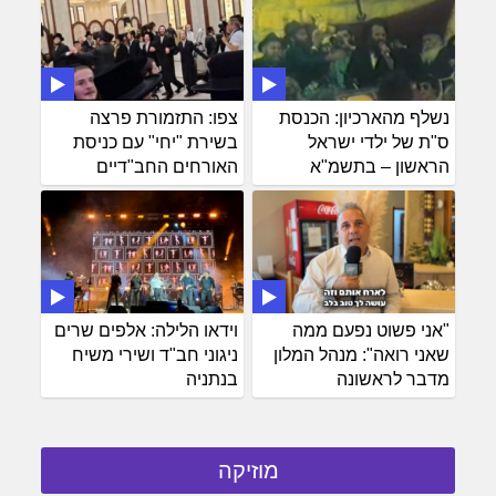
נשלף מהארכיון: הכנסת
צפו: התזמורת פרצה
ס"ת של ילדי ישראל
בשירת "יחי" עם כניסת
הראשון – בתשמ"א
האורחים החב"דיים
"אני פשוט נפעם ממה
וידאו הלילה: אלפים שרים
שאני רואה": מנהל המלון
ניגוני חב"ד ושירי משיח
מדבר לראשונה
בנתניה
מוזיקה