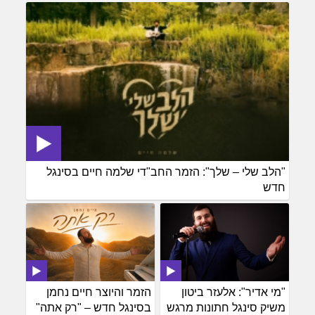
"הלב שלי – שלך": הזמר החב"די שלמה חיים בסינגל
חדש
"מי אדיר": אלעזר ביטון
הזמר והיוצר חיים נחמן
משיק סינגל חתונות מרגש
בסינגל חדש – "רק אתה"