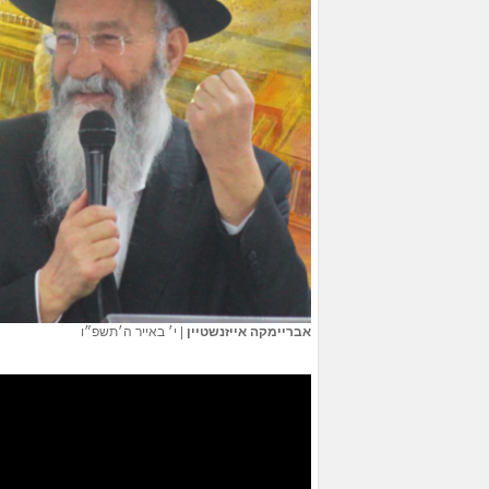
אבריימקה אייזנשטיין
|
י׳ באייר ה׳תשפ״ו