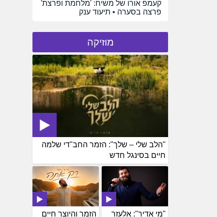
קעמפ אורו של משיח: 'מלחמת ופרצת'
פרצה בסערה • תיעוד ענק
מוזיקה
"הלב שלי – שלך": הזמר החב"די שלמה
חיים בסינגל חדש
"מי אדיר": אלעזר
הזמר והיוצר חיים