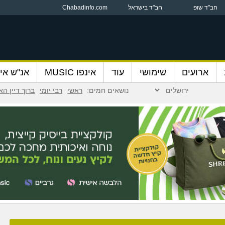
חב"ד שופ
חב"ד בישראל
Chabadinfo.com
ארועים
שימושי
עוד
אינפו MUSIC
אנ"ש אינ
נושאים חמים:
ראשי
רבי יומי
ברוך דיין ה