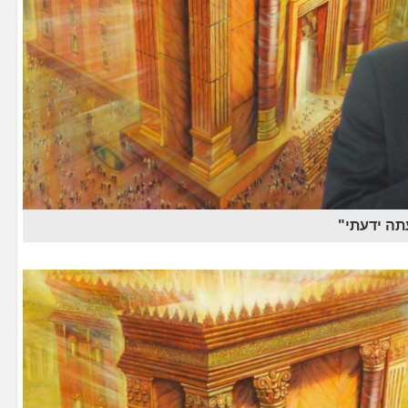
תה ידעתי"