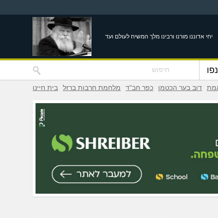
יחי אדוננו מורנו ורבינו מלך המשיח לעולם ועד
פו
אמת
דוב בער הכטמן
כפר חב"ד
מלחמת חרבות ברזל
בית חיינו