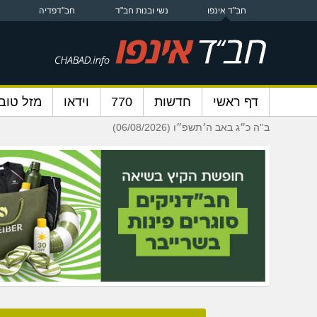
חב"ד אינפו
נשי ובנות חב"ד
חב"דפדיה
דף ראשי
חדשות
770
וידאו
מזל טוב
ב''ה כ״ג באב ה׳תשפ״ו (06/08/2026)