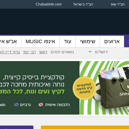
חב"ד שופ
חב"ד בישראל
Chabadinfo.com
ארועים
שימושי
עוד
אינפו MUSIC
אנ"ש אינ
נושאים חמים:
ראשי
רבי יומי
ברוך דיין ה