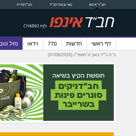
חב"ד אינפו
נשי ובנות חב"ד
חב"דפדיה
דף ראשי
חדשות
770
וידאו
מזל טוב
ב''ה כ״ד באב ה׳תשפ״ו (07/08/2026)