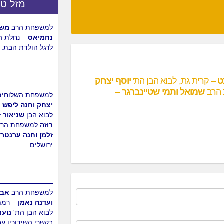
מזל טו
למשפחת הרב
משה 
נחמיאס
– נחלת ה
לרגל הולדת הבת.
ט
– קרית גת, לבוא הבן הת'
יוסף יצחק
הרב
שמואל ותמי שטיינברגר
–
למשפחת השלוחים
יצחק וחנה ליפש
–
לבוא הבן
שניאור ז
רוזה
למשפחת הרב
זלמן וחנה ערנטרי
ירושלים.
למשפחת הרב
אבש
ועדנה נאמן
– רמת 
לבוא הבן הת'
נועם
בקשרי השידוכין ע