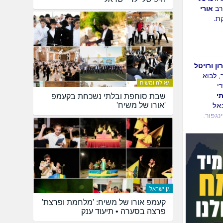
ב
אורי
ת.
ון ורויטל
, לבוא
גאולה ומשיח
י
י
שבת סוחפת ובלתי נשכחת בקעמפ
'אורו של משיח'
אל
נגפור.
 ומיכל
א הבן
עב"ג
גן ישראל
ב
אליהו
קעמפ אורו של משיח: 'מלחמת ופרצת'
לים.
פרצה בסערה • תיעוד ענק