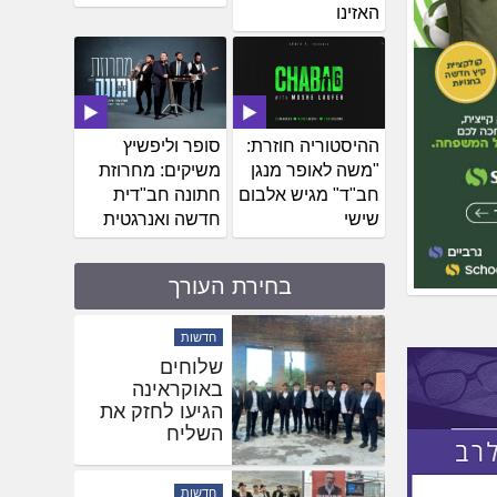
האזינו
ההיסטוריה חוזרת:
סופר וליפשיץ
"משה לאופר מנגן
משיקים: מחרוזת
חב"ד" מגיש אלבום
חתונה חב"דית
שישי
חדשה ואנרגטית
בחירת העורך
חדשות
שלוחים
באוקראינה
הגיעו לחזק את
השליח
בהאדיטש
חדשות