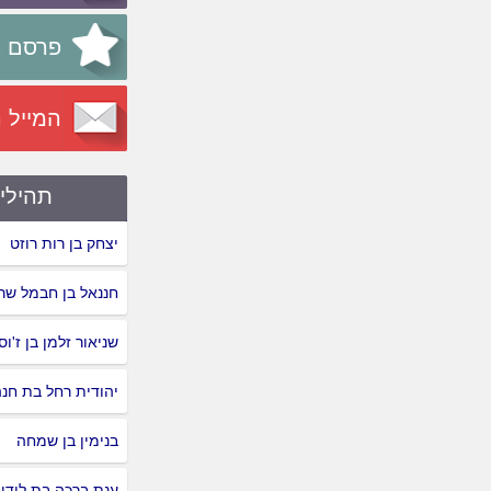
פרסם א
המייל 
תהילי
יצחק בן רות רוזט
חננאל בן חבמל שרו
שניאור זלמן בן ז'ו
יהודית רחל בת חנ
בנימין בן שמחה
ענת ברכה בת לידי