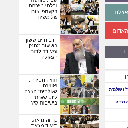
ובלתי נשכחת
בקעמפ 'אורו
צלנו
של משיח'
האדום
הרב חיים ששון
בשיעור מחזק
ם
ומעודד לדור
הגאולה
ן
חוויה חסידית
ואווירה
סלין שולמית
גאולתית: הצצה
ליום שגרתי
ה רבקה
בישיבות קיץ
כך זה נראה:
תיעוד מצאת
ה