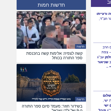
ב
חדשות חמות
ורעייתו
ר חב"ד,
 הרב
חדשות
 צפת
קשה לצפיה: אלימות קשה בהכנסת
למן
עב"ג
ספר התורה בכותל
שניאור
י
–
לום
חדשות
ישי,
 ישי
בשידור חוזר: מעמד סיום ספר התורה
ב"ג
מיכל
ה-9 של ילדי ישראל