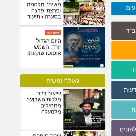
משיח: 'מלחמת
עים
ופרצת' פרצה
בסערה • תיעוד
ענק
חב"ד
מעורבות
היום הגדול
יורד, השמש
אוטוטו שוקעת!
ם
גאולה ומשיח
דעות
שיעור דבר
מלכות השבועי:
מתחילים
ה
מלמעלה
פונים
שבת סוחפת