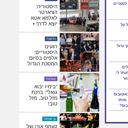
 למצרים
היסטוריה:
הצ'ארטר
לאלמא אטא
יוצא לדרך •
 על
תיעוד ראשוני
חדשות
 טיול
רגעים
היסטוריים:
אלפים בסיום
המסכת הגדול
לים
בעולם
ותר לי
ור
שמחות
"בימיו יבוא
גואל": ברכת
אוטובוס
מזל טוב, מזל
 מותר
טוב!
בוס?
גן ישראל
קעמפ אורו של