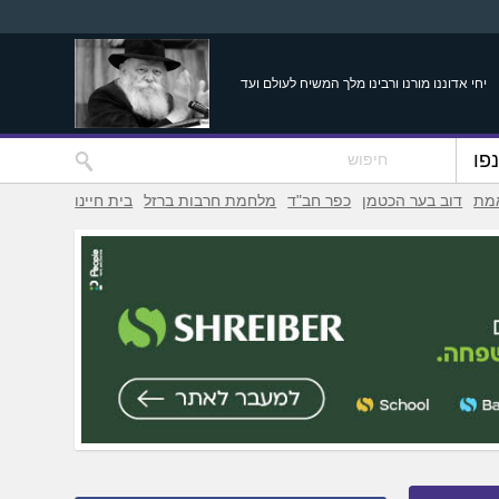
יחי אדוננו מורנו ורבינו מלך המשיח לעולם ועד
פו
אמת
דוב בער הכטמן
כפר חב"ד
מלחמת חרבות ברזל
בית חיינו