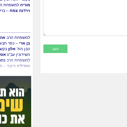
מוריה
למשפחת הר
וירדנה צמח
– ברק
למשפחת הרב
אהר
בן ארי
– כפר תבור
הבן הת'
אלון
בקשר
השידוכין עב"ג
אסת
למשפחת הרב
נתנ
ואודליה ריבני
– סי
למשפחת הרב
יוסי
לויטין
– רמלה, לבו
הת'
מנחם מענדל
צופיה
למשפחת הר
ורוחמה דהן
– ירוש