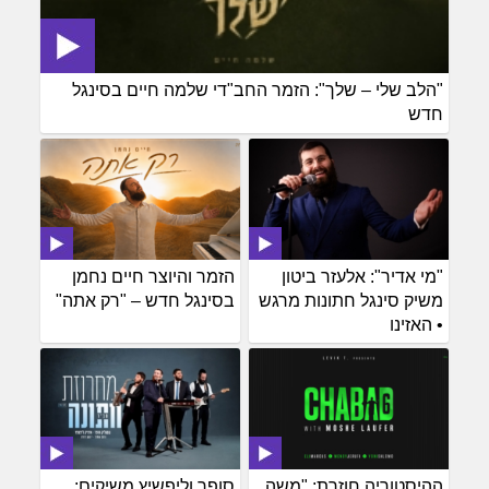
"הלב שלי – שלך": הזמר החב"די שלמה חיים בסינגל
חדש
"מי אדיר": אלעזר ביטון
הזמר והיוצר חיים נחמן
משיק סינגל חתונות מרגש
בסינגל חדש – "רק אתה"
• האזינו
ההיסטוריה חוזרת: "משה
סופר וליפשיץ משיקים: