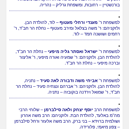
בורנשטיין – רחובות, ומשפחת גרליק – נהריה.
למשפחת ר'
מענדי ורחלי מעטוף
– לוד, להולדת הבן.
ולזקניהם: ר' משה בצלאל ומירב מעטוף – נחלת הר חב"ד, ר'
רחמים ושושנה חמד – לוד.
למשפחת ר'
ישראל ואסתר גליה מיפעי
– נחלת הר חב"ד,
להולדת הבן. ולזקניהם: ר' שמעיה ואורה מיפעי, ר' אליצור
וברכה מיפעי – נחלת הר חב"ד.
למשפחת ר'
אביחי משה ודבורה לאה סעיד
– נתניה,
להולדת הבן. ולזקניהם: ר' אברהם ונצחיה סעיד – נחלת הר
חב"ד, ר' שמואל וירדנה בוקובזה – נתניה.
למשפחת הרב
יוסף יצחק ולאה סילברמן
– שלוחי הרבי
מה"מ באלעד, להולדת הבת. ולזקניהם: הרב משה אהרון
ושולמית ברוידא – בני ברק, הרב משה אלעזר ורחל סילברמן
– צפון מיאמי, פלורידה.