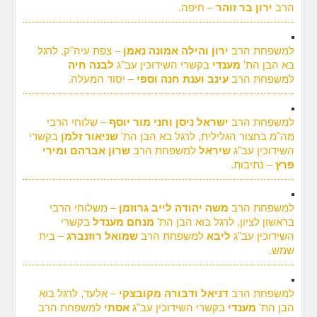
הרב
ירון בר זוהר
– חיפה.
למשפחת הרב
ירון והילה אמונה נאמן
– צפת עיה"ק, לרגל
בא הבן הת'
מענדי
בקשרי השידוכין עב"ג
לבנה חיה
למשפחת הרב
עינב וענת חנה וספי
– יסוד המעלה.
למשפחת הרב
ישראל ניסן וחני מור יוסף
– שלוחי הרבי
מה"מ בחצור הגלילית, לרגל בא הבן הת'
שניאור זלמן
בקשרי
השידוכין עב"ג
שיראל
למשפחת הרב
שרון אברהם ומירי
פרץ
– נתיבות.
למשפחת הרב
משה יהודה לייב גרוזמן
– משלוחי הרבי
בראשון לציון, לרגל בוא הבן הת'
מנחם מענדל
בקשרי
השידוכין עב"ג
ליבא
למשפחת הרב
שמואל רוזנברג
– בית
שמש.
למשפחת הרב
דניאל ודבורה מקובצקי
– אלעד, לרגל בוא
הבן הת'
מענדי
בקשרי השידוכין עב"ג
אסתי
למשפחת הרב