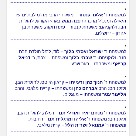
למשפחת ר'
אלעד קנטור
– משלוחי הרבי מה"מ לבת ים עיר
הגאולה ומנכ"ל מרכז ההפצה ממש בארץ הקודש, להולדת
הבן. ולזקניהם: משפחת קנטור – פתח תקוה, משפחת בן
אהרון – ירושלים.
למשפחת ר'
ישראל ואסתי בלוך
– לוד, לרגל הולדת הבת
חנה. ולזקניהם: ר'
שבתי בלוך
ומשפחתו – צפת, ר'
דניאל
קריאף
ומשפחתו – באר שבע.
למשפחת ר'
חנוך כהן ורעייתו
– קראון הייטס, להולדת הבן.
ולזקניהם: הרב
אברהם כהן
ומשפחתו – קריית מלאכי, והרב
אליעזר עטר
ומשפחתו – מעגלים.
למשפחת ר'
מנחם יאיר ואורלי תם
– רמלה, להולדת הבן.
ולזקניהם: משפחת ר'
אליהו ומרגלית תם
– רחובות,
ומשפחת ר'
עמנואל ושרית הלל
– קרית מלאכי.