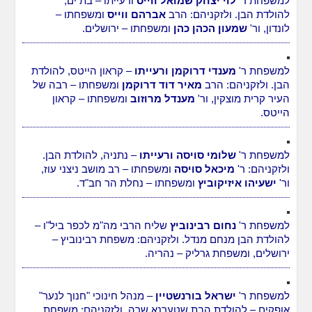
למשפחת ר'
לוי יצחק שמואל ווייס
ורעייתו – בת ים,
להולדת הבן. ולזקניהם: הרב
אברהם ווייס
ומשפחתו –
לונדון, ור'
שמעון הכהן כהן
ומשפחתו – ירושלים.
למשפחת ר'
מענדי דרוקמן ורעייתו
– קראון הייטס, להולדת
הבן. ולזקניהם: הרב
מאיר דוד דרוקמן
ומשפחתו – רבה של
העיר קרית מוצקין, ור'
מענדל מרוזוב
ומשפחתו – קראון
הייטס.
למשפחת ר'
שלומי סויסה ורעייתו
– נתניה, להולדת הבן.
ולזקניהם: ר'
מיכאל סויסה
ומשפחתו – רב מושב ניצני עוז,
ור'
ישעיהו איזיקוביץ
ומשפחתו – נחלת הר חב"ד.
למשפחת ר'
נחום רבינוביץ
שליח הרבי מה"מ לכפר ביל"ו –
להולדת הבן מנחם מנדל. ולזקניהם: משפחת רבינוביץ –
ירושלים, ומשפחת גרליק – נהריה.
למשפחת ר'
ישראל בורנשטיין
– מנהל חינוכי "חנוך לנער"
אופקים – להולדת הבת שטערנא שרה. ולזקניהם: משפחת