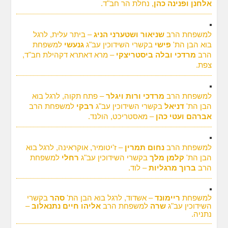
אלחנן ופנינה כהן
, נחלת הר חב"ד.
למשפחת הרב
שניאור ושטערני הניג
– ביתר עלית, לרגל
בוא הבן הת'
פישי
בקשרי השידוכין עב"ג
גנעשי
למשפחת
הרב
מרדכי ובלה ביסטריצקי
– מרא דאתרא דקהילת חב"ד,
צפת.
למשפחת הרב
מרדכי ורות ויגלר
– פתח תקוה, לרגל בוא
הבן הת'
דניאל
בקשרי השידוכין עב"ג
רבקי
למשפחת הרב
אברהם ועטי כהן
– מאסטריכט, הולנד.
למשפחת הרב
נחום תמרין
– ז'יטומיר, אוקראינה, לרגל בוא
הבן הת'
קלמן מלך
בקשרי השידוכין עב"ג
רחלי
למשפחת
הרב
ברוך מרגליות
– לוד.
למשפחת
ריימונד
– אשדוד, לרגל בוא הבן הת'
סהר
בקשרי
השידוכין עב"ג
שרה
למשפחת הרב
אליהו חיים נתנאלוב
–
נתניה.