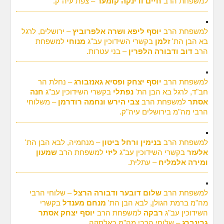
למשפחת הרב
חיים ודינקה קומער
– צפת עיה"ק.
למשפחת הרב
יוסף ליפא ושרה אלפרוביץ
– ירושלים, לרגל
בא הבן הת'
זלמן
בקשרי השידוכין עב"ג
מנוחי
למשפחת
הרב
דוב ודבורה הלפרין
– בני עטרות.
למשפחת הרב
יוסף יצחק ופסיא גאנזבורג
– נחלת הר
חב"ד, לרגל בא הבן הת'
נפתלי
בקשרי השידוכין עב"ג
חנה
אסתר
למשפחת הרב
צבי הירש ונחמה רודרמן
– משלוחי
הרבי מה"מ בירושלים עיה"ק.
למשפחת הרב
בנימין ורחל ביטון
– מנחמיה, לבא הבן הת'
אלעזר
בקשרי השידוכין עב"ג
ליזי
למשפחת הרב
שמעון
ומירה אלמליח
– עתלית.
למשפחת הרב
שלום דובער ודבורה הרצל
– שלוחי הרבי
מה"מ ברמת הגולן, לבא הבן הת'
מנחם מענדל
בקשרי
השידוכין עב"ג
רבקה
למשפחת הרב
יוסף יצחק אסתר
גרינברג
– שלוחי הרבי מה"מ באלסקה.