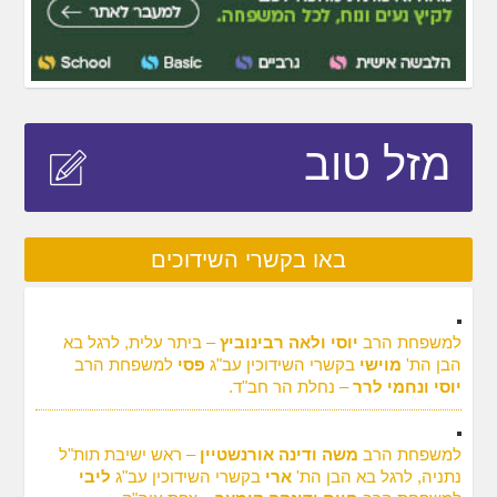
מזל טוב
באו בקשרי השידוכים
למשפחת הרב
יוסי ולאה רבינוביץ
– ביתר עלית, לרגל בא
הבן הת'
מוישי
בקשרי השידוכין עב"ג
פסי
למשפחת הרב
יוסי ונחמי לרר
– נחלת הר חב"ד.
למשפחת הרב
משה ודינה אורנשטיין
– ראש ישיבת תות"ל
נתניה, לרגל בא הבן הת'
ארי
בקשרי השידוכין עב"ג
ליבי