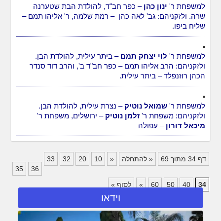
למשפחת ר'
ינון כהן
– כפר חב"ד, להולדת הבת שטערנה
שרה. ולזקניהם: גב' לאה כהן – רמת שלמה, ר' אליהו תמם –
שליח ביפו.
למשפחת ר'
לוי יצחק תמם
– ביתר עילית, להולדת הבן.
ולזקניהם: הרב אליהו תמם – כפר חב"ד ב', והרב דוד סנדר
הכהן רוזנפלד – ביתר עילית.
למשפחת ר'
שמואל נוטיק
– נצרת עילית, להולדת הבן.
ולזקניהם: משפחת ר'
זלמן נוטיק
– ירושלים, משפחת ר'
מיכאל דורון
– עפולה
...
...
דף 34 מתוך 69
« להתחלה
«
10
20
32
33
35
36
...
...
34
40
50
60
»
לסוף »
וידאו