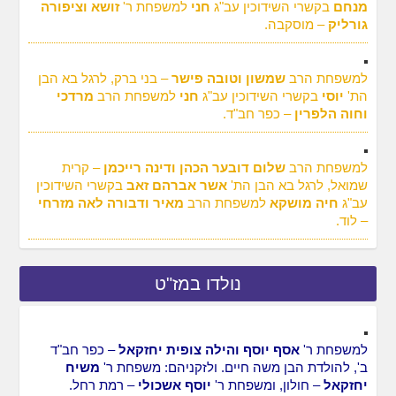
מנחם
בקשרי השידוכין עב"ג
חני
למשפחת ר'
זושא וציפורה
גורליק
– מוסקבה.
למשפחת הרב
שמשון וטובה פישר
– בני ברק, לרגל בא הבן
הת'
יוסי
בקשרי השידוכין עב"ג
חני
למשפחת הרב
מרדכי
וחוה הלפרין
– כפר חב"ד.
למשפחת הרב
שלום דובער הכהן ודינה רייכמן
– קרית
שמואל, לרגל בא הבן הת'
אשר אברהם זאב
בקשרי השידוכין
עב"ג
חיה מושקא
למשפחת הרב
מאיר ודבורה לאה מזרחי
– לוד.
נולדו במז"ט
למשפחת ר'
אסף יוסף והילה צופית יחזקאל
– כפר חב"ד
ב', להולדת הבן משה חיים. ולזקניהם: משפחת ר'
משיח
יחזקאל
– חולון, ומשפחת ר'
יוסף אשכולי
– רמת רחל.