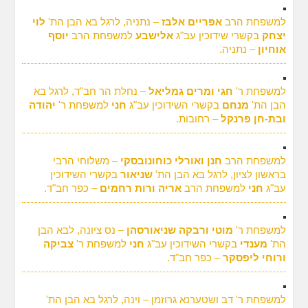
למשפחת הרב
אפריים אלבז
– נתניה, לרגל בא הבן הת'
לוי
יצחק
בקשרי שידוכין עב"ג
אלישבע
למשפחת הרב
יוסף
אוחיון
– נתניה.
למשפחת ר'
חגי ומרים גמליאל
– נחלת הר חב"ד, לרגל בא
הבן הת'
מנחם
בקשרי השידוכין עב"ג
חני
למשפחת ר'
יהודה
ובת-חן פרנקל
– רחובות.
למשפחת הרב
חנן ואורלי כוחונובסקי
– משלוחי הרבי
בראשון לציון, לרגל בא הבן הת'
שניאור
בקשרי השידוכין
עב"ג
חני
למשפחת הרב
אריה ורות רחמים
– כפר חב"ד.
למשפחת ר'
מוטי ורבקה שניאורסהן
– נס ציונה, לבא הבן
הת'
מענדי
בקשרי השידוכין עב"ג
חני
למשפחת ר'
צביקה
ורוחי ליפסקר
– כפר חב"ד.
למשפחת ר' דב ושטערנא גרוזמן – וינה, לרגל בא הבן הת'