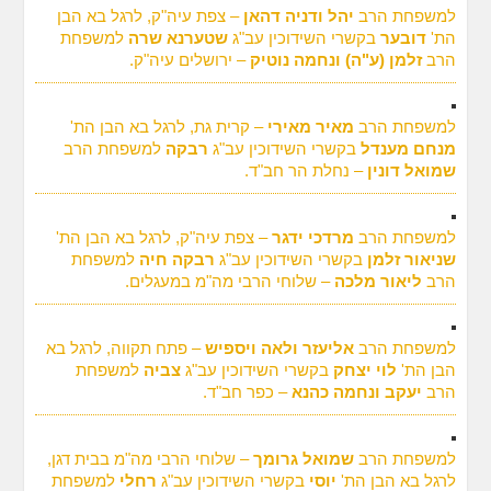
למשפחת הרב
יהל ודניה דהאן
– צפת עיה"ק, לרגל בא הבן
הת'
דובער
בקשרי השידוכין עב"ג
שטערנא שרה
למשפחת
הרב
זלמן (ע"ה) ונחמה נוטיק
– ירושלים עיה"ק.
למשפחת הרב
מאיר מאירי
– קרית גת, לרגל בא הבן הת'
מנחם מענדל
בקשרי השידוכין עב"ג
רבקה
למשפחת הרב
שמואל דונין
– נחלת הר חב"ד.
למשפחת הרב
מרדכי ידגר
– צפת עיה"ק, לרגל בא הבן הת'
שניאור זלמן
בקשרי השידוכין עב"ג
רבקה חיה
למשפחת
הרב
ליאור מלכה
– שלוחי הרבי מה"מ במעגלים.
למשפחת הרב
אליעזר ולאה ויספיש
– פתח תקווה, לרגל בא
הבן הת'
לוי יצחק
בקשרי השידוכין עב"ג
צביה
למשפחת
הרב
יעקב ונחמה כהנא
– כפר חב"ד.
למשפחת הרב
שמואל גרומך
– שלוחי הרבי מה"מ בבית דגן,
לרגל בא הבן הת'
יוסי
בקשרי השידוכין עב"ג
רחלי
למשפחת