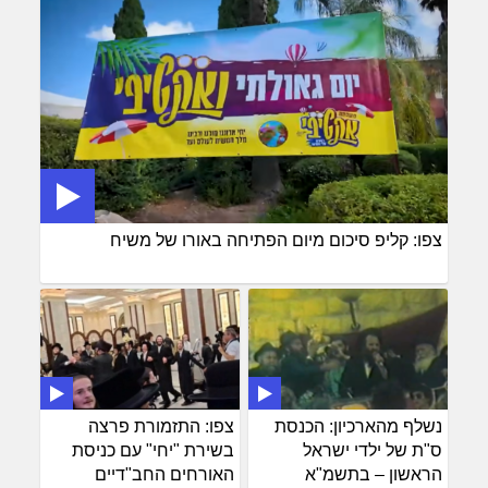
צפו: קליפ סיכום מיום הפתיחה באורו של משיח
נשלף מהארכיון: הכנסת
צפו: התזמורת פרצה
ס"ת של ילדי ישראל
בשירת "יחי" עם כניסת
הראשון – בתשמ"א
האורחים החב"דיים