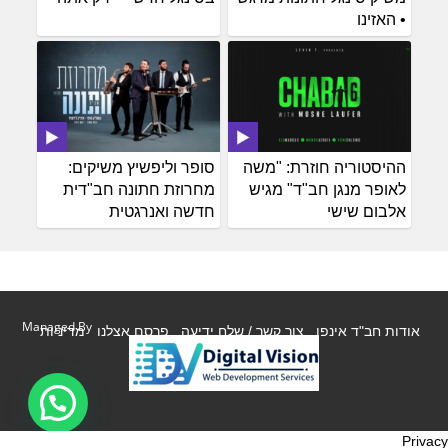
• האזינו
ההיסטוריה חוזרת: "משה
סופר וליפשיץ משיקים:
לאופר מנגן חב"ד" מגיש
מחרוזת חתונה חב"דית
אלבום שישי
חדשה ואנרגטית
Managed By
אודות חב"ד אינפו
צור קשר / שלח ידיעה
פרסם אצלנו
מדיניות
Privacy