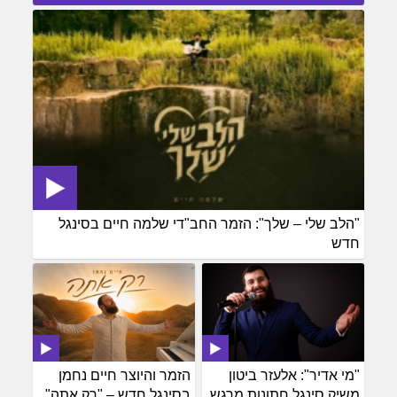
"הלב שלי – שלך": הזמר החב"די שלמה חיים בסינגל
חדש
"מי אדיר": אלעזר ביטון
הזמר והיוצר חיים נחמן
משיק סינגל חתונות מרגש
בסינגל חדש – "רק אתה"