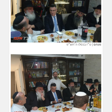
מנחם
|
ט״ז בכסלו ה׳תש״פ