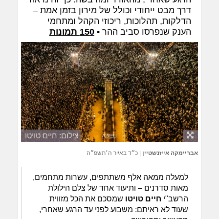
דרך מבט ייחודי וכולל של מירון בזמן אמת –
הדלקות, תהלוכות, ריכוזי הקהל ומתחמי
הענק שנפרסו סביב ההר •
150 תמונות
צילום: חיים טויטו
אבריימקה אייזנשטיין
|
כ״ד באייר ה׳תשפ״ה
למעלה ממאה אלף משתתפים, עשרות מתחמים,
מאות סדרנים – ותיעוד אחד של צלם הילולת
הרשב"י
חיים טויטו
שמסכם את הכל מזווית
שעוד לא ראיתם: משבוע לפני עד הרגע שאחרי,