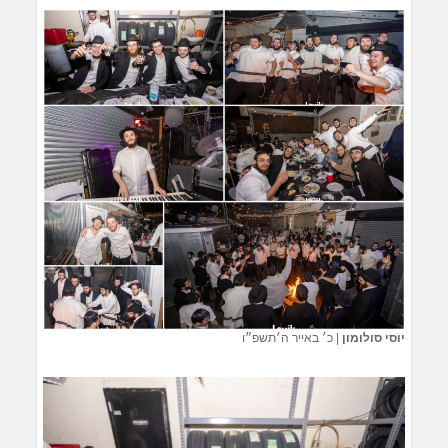
יוסי סולומון
|
כ׳ באייר ה׳תשפ״ו