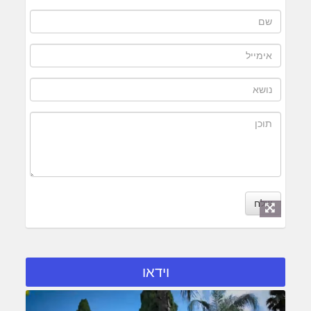
שלח
וידאו