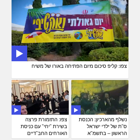
צפו: קליפ סיכום מיום הפתיחה באורו של משיח
נשלף מהארכיון: הכנסת
צפו: התזמורת פרצה
ס"ת של ילדי ישראל
בשירת "יחי" עם כניסת
הראשון – בתשמ"א
האורחים החב"דיים