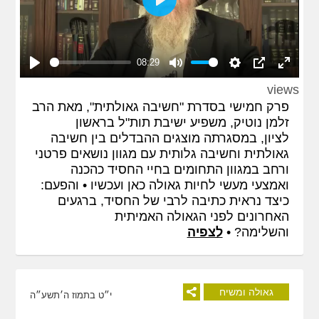
Play
08:29
Play
Mute
Settings
PIP
Enter
views
fullscreen
פרק חמישי בסדרת "חשיבה גאולתית", מאת הרב
זלמן נוטיק, משפיע ישיבת תות"ל בראשון
לציון, במסגרתה מוצגים ההבדלים בין חשיבה
גאולתית וחשיבה גלותית עם מגוון נושאים פרטני
ורחב במגוון התחומים בחיי החסיד כהכנה
ואמצעי מעשי לחיות גאולה כאן ועכשיו • והפעם:
כיצד נראית כתיבה לרבי של החסיד, ברגעים
האחרונים לפני הגאולה האמיתית
והשלימה? •
לצפיה
גאולה ומשיח
י״ט בתמוז ה׳תשע״ה