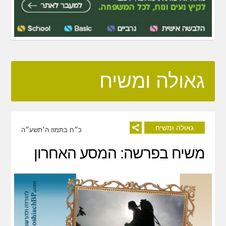
גאולה ומשיח
גאולה ומשיח
כ״ח בתמוז ה׳תשע״ה
משיח בפרשה: המסע האחרון