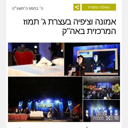
גאולה ומשיח
ה׳ בתמוז ה׳תשע״ה
אמונה וציפיה בעצרת ג' תמוז
המרכזית באה"ק
53 |
מצגת