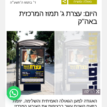
גאולה ומשיח
ד׳ בתמוז ה׳תשע״ה
היום: עצרת ג' תמוז המרכזית
באה"ק
הגדלה
האגודה למען הגאולה האמיתית והשלימה, יוזמת
בפעם השנים עשר ברציפות את האירוע המרכזי