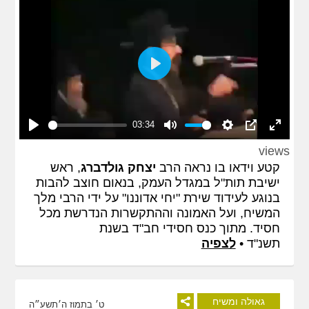
Play
03:34
Play
Mute
Settings
PIP
Enter
views
fullscreen
קטע וידאו בו נראה הרב
יצחק גולדברג
, ראש
ישיבת תות"ל במגדל העמק, בנאום חוצב להבות
בנוגע לעידוד שירת "יחי אדוננו" על ידי הרבי מלך
המשיח, ועל האמונה וההתקשרות הנדרשת מכל
חסיד. מתוך כנס חסידי חב"ד בשנת
תשנ"ד •
לצפיה
גאולה ומשיח
ט׳ בתמוז ה׳תשע״ה