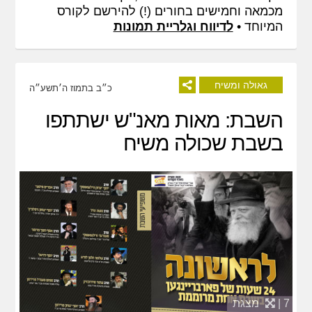
מכמאה וחמישים בחורים (!) להירשם לקורס
המיוחד •
ל
דיווח וגלריית תמונות
גאולה ומשיח
כ״ב בתמוז ה׳תשע״ה
השבת: מאות מאנ"ש ישתתפו
בשבת שכולה משיח
7 |
מצגת