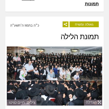
תמונות
גאולה ומשיח
כ״ה בתמוז ה׳תשע״ה
תמונת הלילה
הגדלה
צילום: חיים טויטו