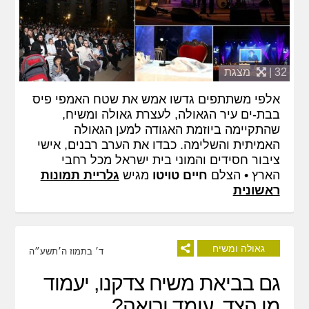
32 |
מצגת
אלפי משתתפים גדשו אמש את שטח האמפי פיס
בבת-ים עיר הגאולה, לעצרת גאולה ומשיח,
שהתקיימה ביוזמת האגודה למען הגאולה
האמיתית והשלימה. כבדו את הערב רבנים, אישי
ציבור חסידים והמוני בית ישראל מכל רחבי
הארץ • הצלם
חיים טויטו
מגיש
גלריית תמונות
ראשונית
גאולה ומשיח
ד׳ בתמוז ה׳תשע״ה
גם בביאת משיח צדקנו, יעמוד
מן הצד, עומד ורואה?