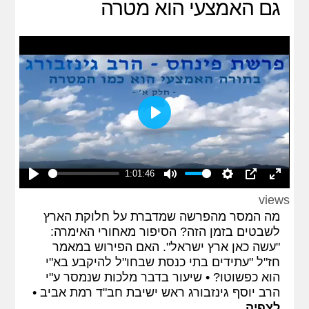
גם האמצעי הוא מטרה
Play
1:01:46
Play
Mute
Settings
PIP
Enter
views
fullscreen
מה המסר מהפרשה שמדברת על חלוקת הארץ
לשבטים בזמן הזה? הסיפור מאחורי האימרה:
"עשה כאן ארץ ישראל". האם הפירוש במאמר
חז"ל "עתידים בתי כנסת שבחו"ל להיקבע בא"י
הוא כפשוטו? • שיעור בדבר מלכות שנמסר ע"י
הרב יוסף גינזבורג ראש ישיבת חב"ד רמת אביב •
לצפיה