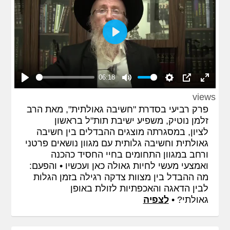
Play
06:18
Play
Mute
Settings
PIP
Enter
views
fullscreen
פרק רביעי בסדרת "חשיבה גאולתית", מאת הרב
זלמן נוטיק, משפיע ישיבת תות"ל בראשון
לציון, במסגרתה מוצגים ההבדלים בין חשיבה
גאולתית וחשיבה גלותית עם מגוון נושאים פרטני
ורחב במגוון התחומים בחיי החסיד כהכנה
ואמצעי מעשי לחיות גאולה כאן ועכשיו • והפעם:
מה ההבדל בין מצוות צדקה רגילה בזמן הגלות
לבין הדאגה והאכפתיות לזולת באופן
גאולתי? •
לצפיה