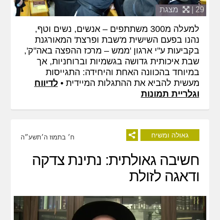
29 |
מצגת
למעלה מ300 משתתפים – אנשים, נשים וטף,
נהנו בפעם השישית מ'שבת ופרצת' המאורגנת
בקביעות ע"י ארגון 'ממש – מרכז ההפצה באה"ק',
שבת איכותית גדושה בגשמיות וברוחניות, אך
במיוחד בהכוונה האחת והיחידה: התגייסות
מעשית להביא את ההתגלות המיידית •
לדיווח
וגלריית תמונות
גאולה ומשיח
ח׳ בתמוז ה׳תשע״ה
חשיבה גאולתית: נתינת צדקה
ודאגה לזולת