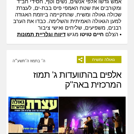
אמש גדשו אלפי אנשים, נשים וטף, חסידי חב"ד
ומקורבים את שטח האמפי פיס בבת-ים, לעצרת
שכולה גאולה ומשיח, שהתקיימה ביוזמת האגודה
למען הגאולה האמיתית והשלימה. כבדו את הערב
רבנים, משפיעים, שליחים ואישי ציבור
• הצלם
חיים טויטו
מגיש
דיווח וגלריית תמונות
גאולה ומשיח
ה׳ בתמוז ה׳תשע״ה
אלפים בהתוועדות ג' תמוז
המרכזית באה"ק