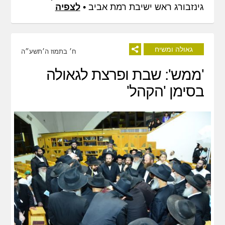
גינזבורג ראש ישיבת רמת אביב •
לצפיה
גאולה ומשיח
ח׳ בתמוז ה׳תשע״ה
'ממש': שבת ופרצת לגאולה
בסימן 'הקהל'