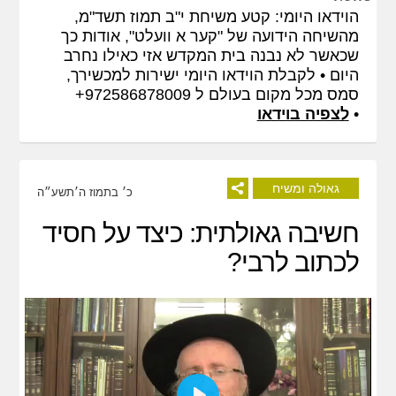
הוידאו היומי: קטע משיחת י"ב תמוז תשד"מ,
מהשיחה הידועה של "קער א וועלט", אודות כך
שכאשר לא נבנה בית המקדש אזי כאילו נחרב
היום • לקבלת הוידאו היומי ישירות למכשירך,
סמס מכל מקום בעולם ל 972586878009+
•
לצפיה בוידאו
גאולה ומשיח
כ׳ בתמוז ה׳תשע״ה
חשיבה גאולתית: כיצד על חסיד
לכתוב לרבי?