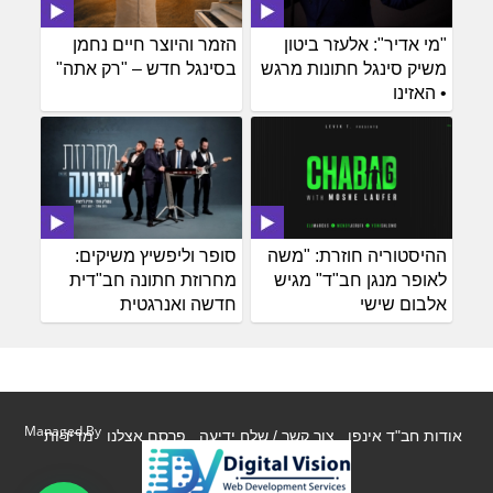
"מי אדיר": אלעזר ביטון
הזמר והיוצר חיים נחמן
משיק סינגל חתונות מרגש
בסינגל חדש – "רק אתה"
• האזינו
ההיסטוריה חוזרת: "משה
סופר וליפשיץ משיקים:
לאופר מנגן חב"ד" מגיש
מחרוזת חתונה חב"דית
אלבום שישי
חדשה ואנרגטית
Managed By
אודות חב"ד אינפו
צור קשר / שלח ידיעה
פרסם אצלנו
מדיניות