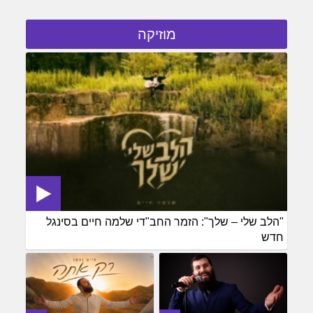
מוזיקה
"הלב שלי – שלך": הזמר החב"די שלמה חיים בסינגל
חדש