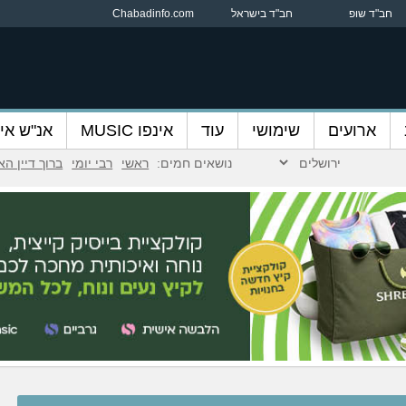
חב"ד שופ
חב"ד בישראל
Chabadinfo.com
ארועים
שימושי
עוד
אינפו MUSIC
אנ"ש אינ
נושאים חמים:
ראשי
רבי יומי
ברוך דיין ה