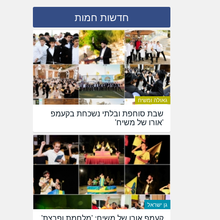
חדשות חמות
גאולה ומשיח
שבת סוחפת ובלתי נשכחת בקעמפ
'אורו של משיח'
גן ישראל
קעמפ אורו של משיח: 'מלחמת ופרצת'