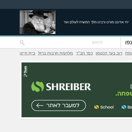
יחי אדוננו מורנו ורבינו מלך המשיח לעולם ועד
פו
אמת
דוב בער הכטמן
כפר חב"ד
מלחמת חרבות ברזל
בית חיינו