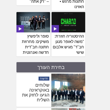
חתונות מרגש •
– "רק אתה"
האזינו
ההיסטוריה חוזרת:
סופר וליפשיץ
"משה לאופר מנגן
משיקים: מחרוזת
חב"ד" מגיש אלבום
חתונה חב"דית
שישי
חדשה ואנרגטית
בחירת העורך
חדשות
שלוחים
באוקראינה
הגיעו לחזק את
השליח
בהאדיטש