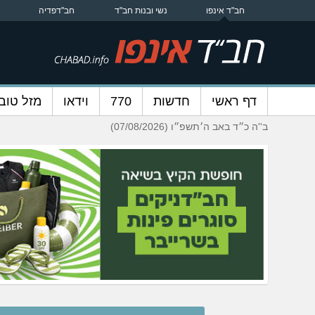
חב"ד אינפו
נשי ובנות חב"ד
חב"דפדיה
דף ראשי
חדשות
770
וידאו
מזל טוב
ב''ה כ״ד באב ה׳תשפ״ו (07/08/2026)