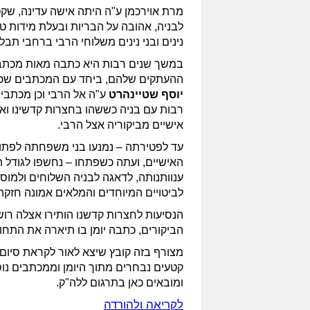
מרת אוירכמן ע"ה היתה אישה עדינה, שק
לבניה, אהובה על הבריות ובעלת מידות טוב
נינים ובני נינים משלוחי הרבי ברחבי תבל.
במשך שנים רבות היא כתבה מאות מכתב
ההעתקים שלהם, ביחד עם המכתבים שכת
יוסף שטיינהרט
ע"ה אל הרבי וכן מכתבי 
רבות עם בניה כששהו בחצרות קדשינו וא
אישיים מביקוריה אצל הרבי.
עד לפטירתה – נמנעו בני משפחתה לפתו
האישיים, ועתה כשפתחו – נחשפו לגודל ה
ענוותנותה, לדאגה לבניה השלוחים ולמוס
לביטויים המיוחדים והמלאים אמונה חזקה 
הנסיעות לחצרות קדשנו הותירו אצלה רו
הביקורים, כתבה יומן בו תיארה את התחוש
מצורף בזה קובץ שיצא לאור לקראת סיו
קטעים נבחרים מתוך היומן וממכתבים נ
ומובאים כאן בתרגום ללה"ק.
לקריאה ולהורדה