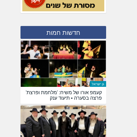
חדשות חמות
גן ישראל
קעמפ אורו של משיח: 'מלחמת ופרצת'
פרצה בסערה • תיעוד ענק