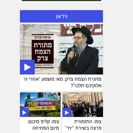
וידאו
מתורת הצמח צדק: מאי משמע "אחרי ה'
אלוקיכם תלכו"?
צפו: התזמורת
צפו: קליפ סיכום
פרצה בשירת "יחי"
מיום הפתיחה