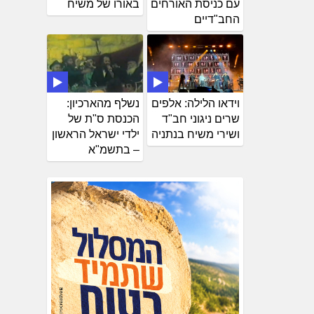
עם כניסת האורחים
באורו של משיח
החב"דיים
וידאו הלילה: אלפים
נשלף מהארכיון:
שרים ניגוני חב"ד
הכנסת ס"ת של
ושירי משיח בנתניה
ילדי ישראל הראשון
– בתשמ"א