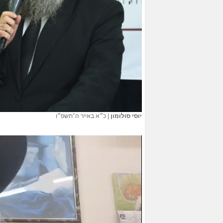
יוסי סולומון
|
כ״א באייר ה׳תשפ״ו