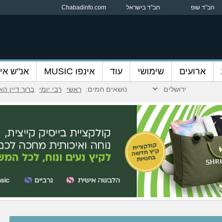
חב"ד שופ
חב"ד בישראל
Chabadinfo.com
ארועים
שימושי
עוד
אינפו MUSIC
אנ"ש אינ
נושאים חמים:
ראשי
רבי יומי
ברוך דיין ה