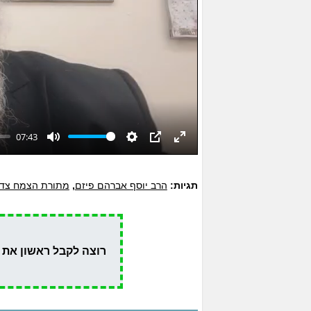
07:43
Mute
Settings
PIP
Enter
fullscreen
תגיות:
הרב יוסף אברהם פיזם
,
מתורת הצמח צד
רוצה לקבל ראשון את 