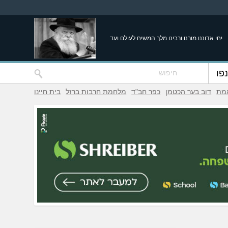
יחי אדוננו מורנו ורבינו מלך המשיח לעולם ועד
פו
אמת
דוב בער הכטמן
כפר חב"ד
מלחמת חרבות ברזל
בית חיינו