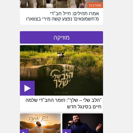
מעורבות
אמרו תהילים: חייל חב"די
מ'חשמונאים' נפצע קשה מירי בצווארו
מוזיקה
"הלב שלי – שלך": הזמר החב"די שלמה
חיים בסינגל חדש