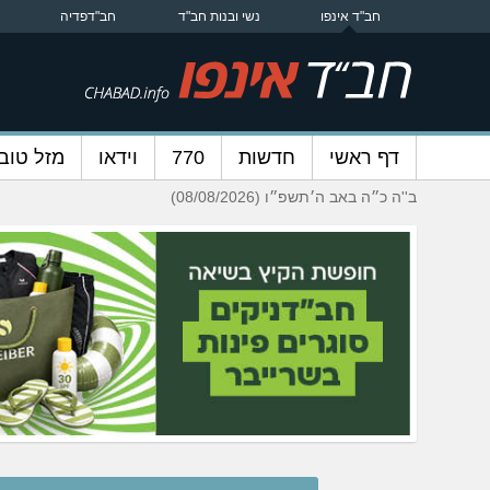
חב"ד אינפו
נשי ובנות חב"ד
חב"דפדיה
דף ראשי
חדשות
770
וידאו
מזל טוב
ב''ה כ״ה באב ה׳תשפ״ו (08/08/2026)