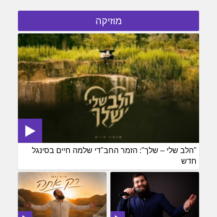
מוזיקה
"הלב שלי – שלך": הזמר החב"די שלמה חיים בסינגל
חדש