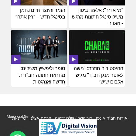
"מי אדיר": אלעזר ביטון
הזמר והיוצר חיים נחמן
משיק סינגל חתונות מרגש
בסינגל חדש – "רק אתה"
• האזינו
ההיסטוריה חוזרת: "משה
סופר וליפשיץ משיקים:
לאופר מנגן חב"ד" מגיש
מחרוזת חתונה חב"דית
אלבום שישי
חדשה ואנרגטית
Managed By
אודות חב"ד אינפו
צור קשר / שלח ידיעה
פרסם אצלנו
מדיניות