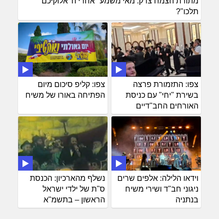
מתורת הצמח צדק: מאי משמע "אחרי ה' אלוקיכם
תלכו"?
צפו: התזמורת פרצה
צפו: קליפ סיכום מיום
בשירת "יחי" עם כניסת
הפתיחה באורו של משיח
האורחים החב"דיים
וידאו הלילה: אלפים שרים
נשלף מהארכיון: הכנסת
ניגוני חב"ד ושירי משיח
ס"ת של ילדי ישראל
בנתניה
הראשון – בתשמ"א