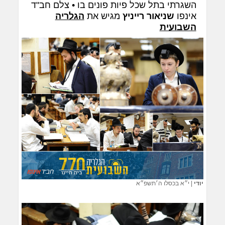
השגרתי בתל שכל פיות פונים בו • צלם חב"ד
אינפו
שניאור רייניץ
מגיש את
הגלריה
השבועית
יודי
|
י״א בכסלו ה׳תשפ״א