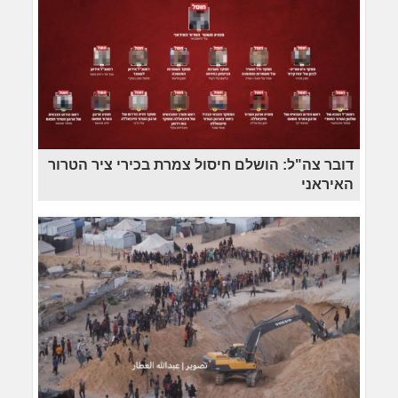
דובר צה"ל: הושלם חיסול צמרת בכירי ציר הטרור
האיראני