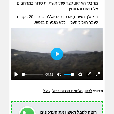
מחבלי הארגון, לצד שתי תשתיות טרור במרחבים
אל-חיאם ומרווחין.
במהלך השבת, ארגון חיזבאללה שיגר כ20 רקטות
לעבר הגליל העליון, ללא נפגעים בנפש.
Play
00:12
Play
Mute
Settings
PIP
Enter
fullscreen
תגיות:
לבנון
,
מלחמת חרבות ברזל
,
צה"ל
רוצה לקבל ראשון את העדכונים