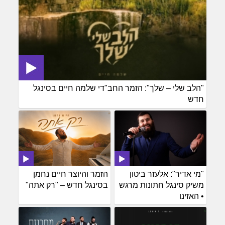
"הלב שלי – שלך": הזמר החב"די שלמה חיים בסינגל
חדש
"מי אדיר": אלעזר ביטון
הזמר והיוצר חיים נחמן
משיק סינגל חתונות מרגש
בסינגל חדש – "רק אתה"
• האזינו