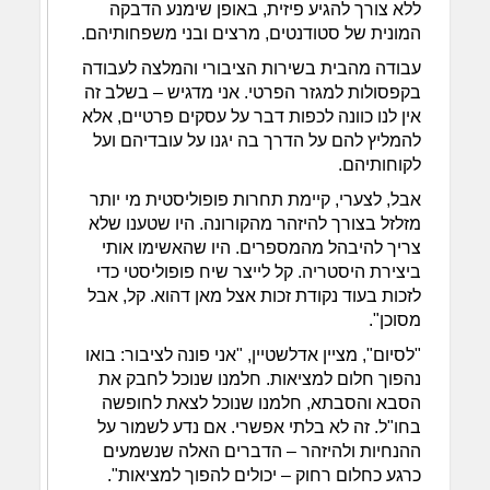
ללא צורך להגיע פיזית, באופן שימנע הדבקה
המונית של סטודנטים, מרצים ובני משפחותיהם.
עבודה מהבית בשירות הציבורי והמלצה לעבודה
בקפסולות למגזר הפרטי. אני מדגיש – בשלב זה
אין לנו כוונה לכפות דבר על עסקים פרטיים, אלא
להמליץ להם על הדרך בה יגנו על עובדיהם ועל
לקוחותיהם.
אבל, לצערי, קיימת תחרות פופוליסטית מי יותר
מזלזל בצורך להיזהר מהקורונה. היו שטענו שלא
צריך להיבהל מהמספרים. היו שהאשימו אותי
ביצירת היסטריה. קל לייצר שיח פופוליסטי כדי
לזכות בעוד נקודת זכות אצל מאן דהוא. קל, אבל
מסוכן".
"לסיום", מציין אדלשטיין, "אני פונה לציבור: בואו
נהפוך חלום למציאות. חלמנו שנוכל לחבק את
הסבא והסבתא, חלמנו שנוכל לצאת לחופשה
בחו"ל. זה לא בלתי אפשרי. אם נדע לשמור על
ההנחיות ולהיזהר – הדברים האלה שנשמעים
כרגע כחלום רחוק – יכולים להפוך למציאות".