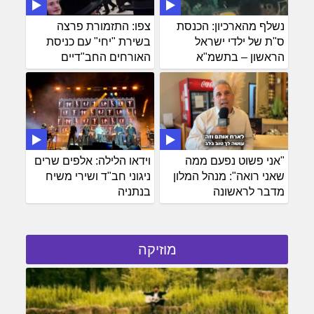
נשלף מהארכיון: הכנסת
צפו: התזמורת פרצה
ס"ת של ילדי ישראל
בשירת "יחי" עם כניסת
הראשון – בתשמ"א
האורחים החב"דיים
"אני פשוט נפעם ממה
וידאו הלילה: אלפים שרים
שאני רואה": מנהל המלון
ניגוני חב"ד ושירי משיח
מדבר לראשונה
בנתניה
מוזיקה