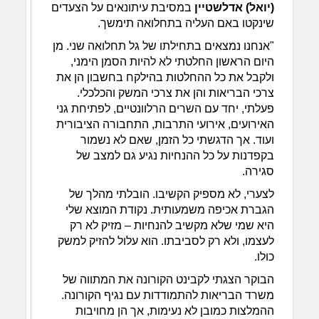
(יואל) אדלשטיין
במסיבת עיתונאים על הצעדים
שינקטו באם העליה בתחלואה תימשך.
"אנחנו נמצאים בתחילתו של גל תחלואה שני. מן
היום הראשון החלטתי לא להיות הסמן הימני,
ולקבל את כל ההחלטות בהילקח בחשבון הן את
צרכי הבריאות והן את צרכי המשק והכלכלי.
פעלתי, יחד עם השרים הרלוונטיים, לפתיחת גני
האירועים, אירועי התרבות, התחבורה הציבורית
ועוד. אך הדגשתי כל הזמן, שאם לא נשמור
בקפדנות על כל ההנחיות נגיע גם למצב של
סגירה.
לצערי, לא מספיק הקשיבו. הובלתי מהלך של
הגברת אכיפה משמעותית. נקודת המוצא שלי
היא שמי שלא מקשיב להנחיות – מזיק לא רק
לעצמו, ולא רק לסביבתו. הוא עלול להזיק למשק
כולו.
הבוקר הצגתי לקבינט הקורונה את המתווה של
משרד הבריאות להתמודדות עם נגיף הקורונה.
ההמלצות כמובן לא נעימות, אך הן מחויבות