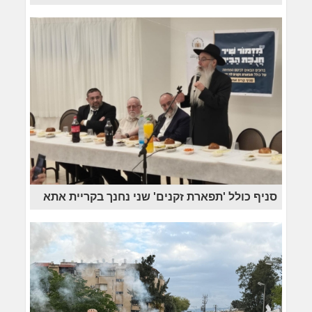
סניף כולל 'תפארת זקנים' שני נחנך בקריית אתא