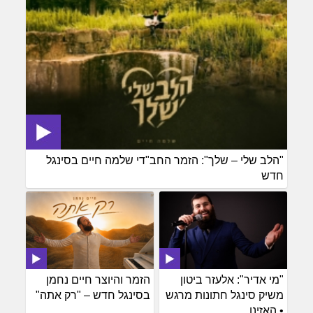
"הלב שלי – שלך": הזמר החב"די שלמה חיים בסינגל
חדש
"מי אדיר": אלעזר ביטון
הזמר והיוצר חיים נחמן
משיק סינגל חתונות מרגש
בסינגל חדש – "רק אתה"
• האזינו