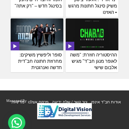
משיק סינגל חתונות מרגש
בסינגל חדש – "רק אתה"
• האזינו
ההיסטוריה חוזרת: "משה
סופר וליפשיץ משיקים:
לאופר מנגן חב"ד" מגיש
מחרוזת חתונה חב"דית
אלבום שישי
חדשה ואנרגטית
Managed By
אודות חב"ד אינפו
צור קשר / שלח ידיעה
פרסם אצלנו
מדיניות