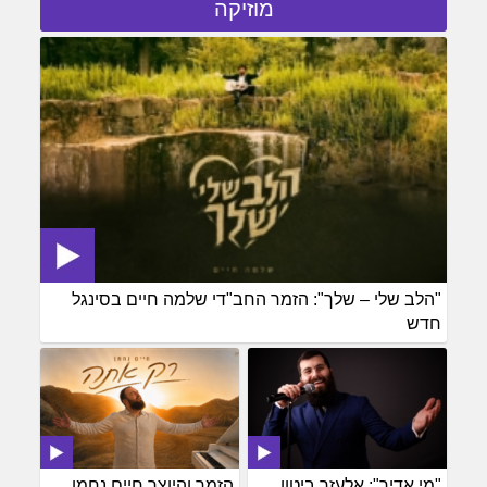
מוזיקה
"הלב שלי – שלך": הזמר החב"די שלמה חיים בסינגל
חדש
"מי אדיר": אלעזר ביטון
הזמר והיוצר חיים נחמן