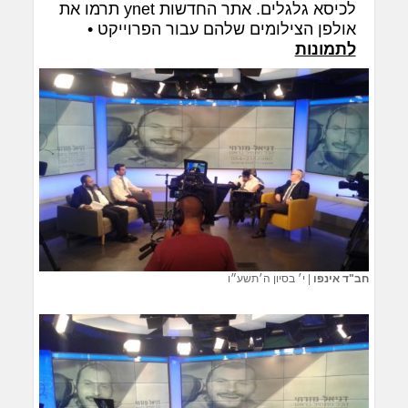
לכיסא גלגלים. אתר החדשות ynet תרמו את
אולפן הצילומים שלהם עבור הפרוייקט •
לתמונות
חב"ד אינפו
|
י׳ בסיון ה׳תשע״ו