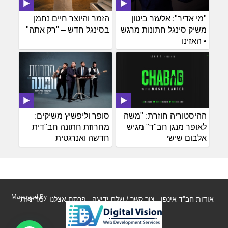
"מי אדיר": אלעזר ביטון
הזמר והיוצר חיים נחמן
משיק סינגל חתונות מרגש
בסינגל חדש – "רק אתה"
• האזינו
ההיסטוריה חוזרת: "משה
סופר וליפשיץ משיקים:
לאופר מנגן חב"ד" מגיש
מחרוזת חתונה חב"דית
אלבום שישי
חדשה ואנרגטית
Managed By
אודות חב"ד אינפו
צור קשר / שלח ידיעה
פרסם אצלנו
מדיניות