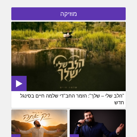
מוזיקה
"הלב שלי – שלך": הזמר החב"די שלמה חיים בסינגל
חדש