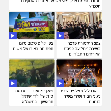
מתורת הצמח צדק: מאי משמע "אחרי ה' אלוקיכם
תלכו"?
צפו: התזמורת פרצה
צפו: קליפ סיכום מיום
בשירת "יחי" עם כניסת
הפתיחה באורו של משיח
האורחים החב"דיים
וידאו הלילה: אלפים שרים
נשלף מהארכיון: הכנסת
ניגוני חב"ד ושירי משיח
ס"ת של ילדי ישראל
בנתניה
הראשון – בתשמ"א