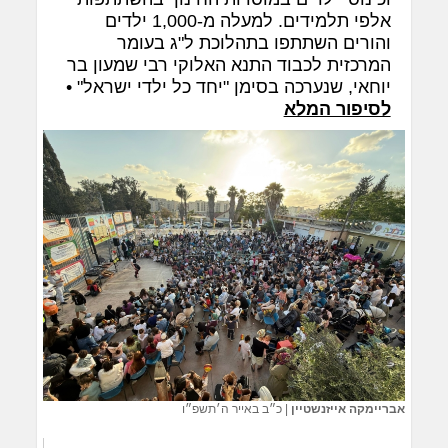
אלפי תלמידים. למעלה מ-1,000 ילדים
והורים השתתפו בתהלוכת ל"ג בעומר
המרכזית לכבוד התנא האלוקי רבי שמעון בר
יוחאי, שנערכה בסימן "יחד כל ילדי ישראל" •
לסיפור המלא
אבריימקה אייזנשטיין
|
כ״ב באייר ה׳תשפ״ו