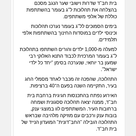
בית חב"ד שדרות וישובי שער הנגב מסכם
בהצלחה את תהלוכות ל"ג בעומר בהשתתפות
כוללת של אלפי משתתפים.
בימים הסמוכים לל"ג בעומר נערכו תהלוכות
וכינוסי ילדים במוסדות החינוך בהשתתפות אלפי
תלמידים.
למעלה מ-1,000 ילדים והורים השתתפו בתהלוכת
ל"ג בעומר המרכזית לכבוד התנא האלוקי רבי
שמעון בר יוחאי, שנערכה בסימן "יחד כל ילדי
ישראל".
התהלוכה, שהפכה זה מכבר לאחד מסמלי החג
בעיר, התקיימה השנה בפעם ה־40 ברציפות.
האירוע נפתח בהתכנסות חגיגית ברחבת בית
חב"ד, ממנה יצאה תהלוכה ססגונית ושמחה
ברחובות העיר. המשתתפים לוו במוצגי ענק,
בובות ענק ורכבים עם מוזיקה מלהיבה שבראש
התהלוכה הובילה "החב"דונית" המועדון הנייד של
בית חב"ד.