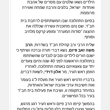
הילדים נשאו שלטים עם מסרים של אהבת
ואחדות ישראל, בלונים והרבה שמחה ואווירה
מרוממת.
בסיום התהלוכה שבו המשתתפים לרחבת בית
חב"ד, שם נהנו מתוכנית עשירה שכללה את
ההצגה "סודות המערה" ומופע קרקס מלהיב
וסוחף.
שליח הרבי ורב קהילת חב"ד בשדרות,
הרב
משה זאב פיזם
, נשא דברי תורה וברכה ושיתף כי
ישנם הורים לילדים וסבים לנכדים שהשתתפו
בתהלוכה הראשונה לפני 40 שנה והיום צועדים
יחד עם צאצאיהם באותה התהלוכה, לאחריו
הוזמן ראש העיר, מר
אלון דוידי,
לשאת דברים.
בדבריו הדגיש ראש העיר את מעלת ל"ג בעומר
ואת חשיבות ערכי אהבת ישראל והאחדות,
במיוחד בתקופה זו, ושיבח את פעילות בית חב"ד
בעיר בכל המישורים.
בהמשך קיימו הרב פיזם וראש העיר רגע מרגש,
כאשר שיגרו לשמיים בלון הליום גדול ובו החלטות