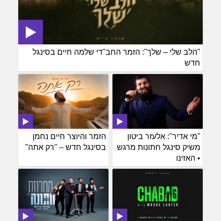
"הלב שלי – שלך": הזמר החב"די שלמה חיים בסינגל
חדש
"מי אדיר": אלעזר ביטון
הזמר והיוצר חיים נחמן
משיק סינגל חתונות מרגש
בסינגל חדש – "רק אתה"
• האזינו