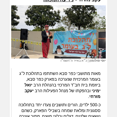
יוסי סולומון
|
כ״א באייר ה׳תשפ״ו
מאות מתושבי כפר סבא השתתפו בתהלוכת ל"ג
בעומר המרכזית שנערכה בפארק כפר סבא,
ביוזמת בית חב"ד המרכזי בהנהלת הרב
יואל
ימיני
ובהפקתו של מנהל הפעילות הרב
יעקב
מזרחי
.
כ-500 ילדים, הורים ותושבים צעדו יחד בתהלוכה
ססגונית ומלאת שמחה בשבילי הפארק, כשהם
נושאים שלטים, דגלים ובלוני משיח, מתוך אווירה