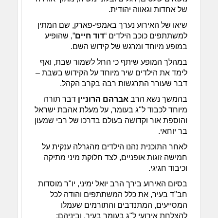
של אחדות וגאווה יהודית.
שיאו של האירוע נערך באמפי-פארק, שם המתין
למשתתפים כוכב הילדים “
דוד חיים
”, שהופיע
במופע מיוחד ומרגש של קידוש השם.
במהלך המופע שיתף כי החל לשמור שבת, ואף
לימד את הילדים שיר מיוחד על הקידוש בשבת –
דבר שעורר התרגשות רבה בקרב הקהל.
בהמשך נשא הרב
אברהם הרוניין
דבר תורה
מיוחד לכבוד ל"ג בעומר, על מעלת אהבת ישראל
והוספת אור וקדושה בעולם בדרכו של רבי שמעון
בר יוחאי.
לאחר התוכנית נהנו הילדים מהגרלה ענקית על
חמישה זוגות אופניים, לצד חלוקת מיני מתיקה
וכיבוד חגיגי.
בסיום האירוע בירך הרב יואל ימיני, יו"ר מוסדות
חב"ד בעיר, את כלל המשתתפים והודה לכל
המסייעים, המתנדבים והתורמים שעמלו
להצלחת אירועי ל"ג בעומר בעיר, וביניהם: