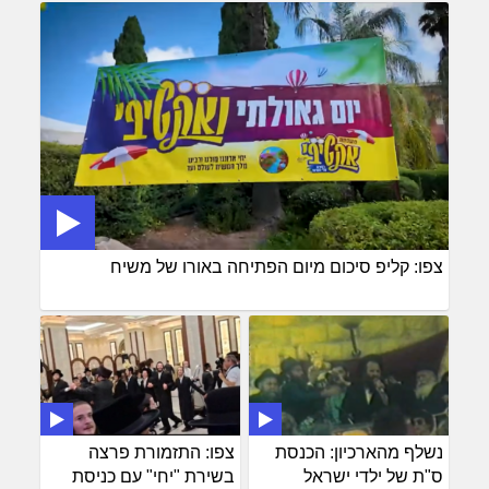
צפו: קליפ סיכום מיום הפתיחה באורו של משיח
נשלף מהארכיון: הכנסת
צפו: התזמורת פרצה
ס"ת של ילדי ישראל
בשירת "יחי" עם כניסת