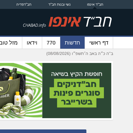
חב"ד אינפו
נשי ובנות חב"ד
חב"דפדיה
דף ראשי
חדשות
770
וידאו
מזל טוב
ב''ה כ״ה באב ה׳תשפ״ו (08/08/2026)