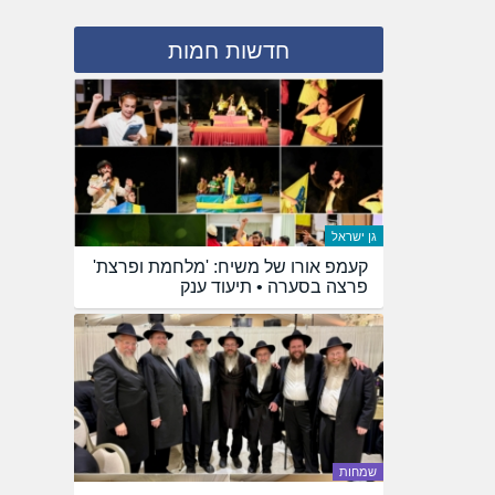
חדשות חמות
גן ישראל
קעמפ אורו של משיח: 'מלחמת ופרצת'
פרצה בסערה • תיעוד ענק
שמחות