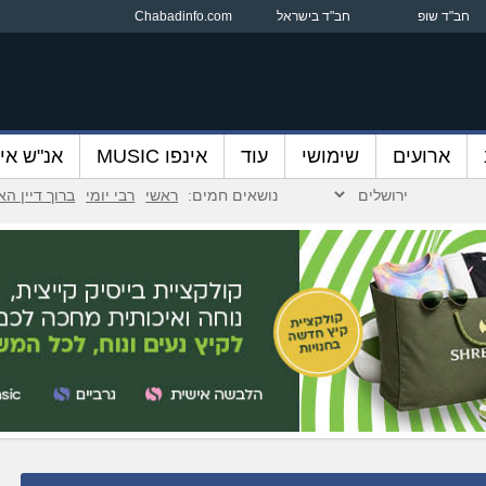
חב"ד שופ
חב"ד בישראל
Chabadinfo.com
ארועים
שימושי
עוד
אינפו MUSIC
אנ"ש אינ
נושאים חמים:
ראשי
רבי יומי
ברוך דיין ה