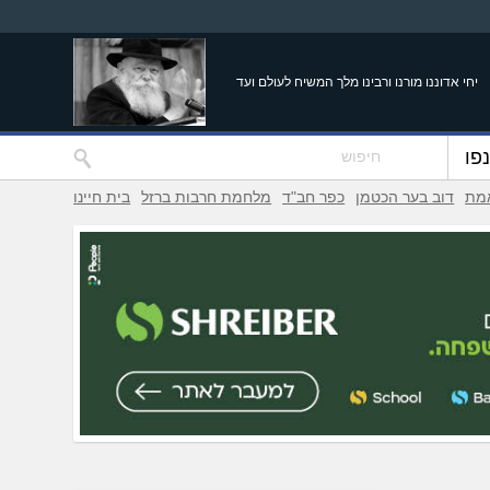
יחי אדוננו מורנו ורבינו מלך המשיח לעולם ועד
פו
אמת
דוב בער הכטמן
כפר חב"ד
מלחמת חרבות ברזל
בית חיינו