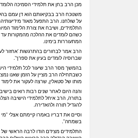
מכן הרב בחן את תלמידי הסמיכה הלומדי
משנוכח הרב בבקיאותם הוא דן עמם בהל
על שולחנו. הרב התפעל מאוד מידיעותיהם
התלמידים, ושיבח את צורת הלימוד המי
כשהם לומדים את ההלכה מהמקורות עד לי
המתעוררות בימינו.
הרב אמר לבחורים בהתרגשות 'אחזור לעי
שברוסיה לומדים בעיון את ספרך'.
בהמשך מסר הרב שיעור לכל תלמידי היש
כשבתחילה הרב מציין על הזמן שאנו נמצאי
מותו של סטאלין, שרצה לעקור את לימוד 
והנה היום לאחר שנים רבות רואים בישיבה
בתורה, הרב איחל לתלמידי הישיבה הצל
להגדיל תורה ולהאדירה.
וסיים את דבריו באמרו קיימתם אצלי "מי
בשמחה".
התלמידים מצידם הודו לרבה הראשי של צפ