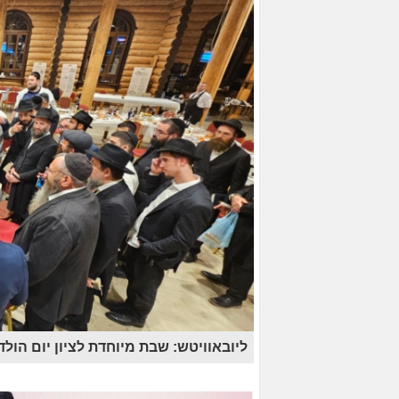
ליובאוויטש: שבת מיוחדת לציון יום הולדת 80 לרב יצחק ק