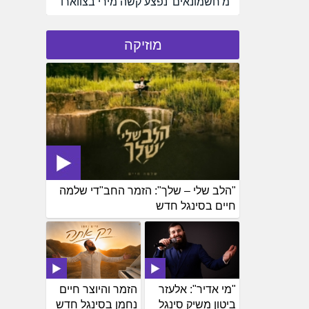
מ'חשמונאים' נפצע קשה מירי בצווארו
מוזיקה
"הלב שלי – שלך": הזמר החב"די שלמה
חיים בסינגל חדש
"מי אדיר": אלעזר
הזמר והיוצר חיים
ביטון משיק סינגל
נחמן בסינגל חדש