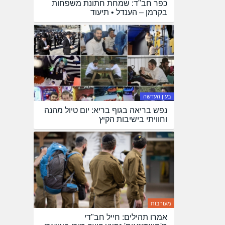
כפר חב"ד: שמחת חתונת משפחות
בקרמן – הענדל • תיעוד
בעין העדשה
נפש בריאה בגוף בריא: יום טיול מהנה
וחוויתי בישיבות הקיץ
מעורבות
אמרו תהילים: חייל חב"די