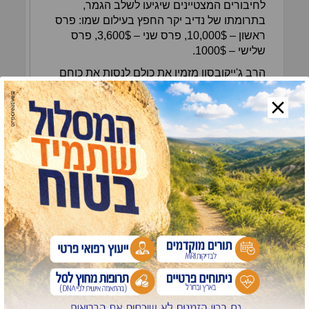
לחיבורים המצטיינים שיגיעו לשלב הגמר,
בתרומתו של נדיב יקר החפץ בעילום שמו: פרס
ראשון – 10,000$, פרס שני – 3,600$, פרס
שלישי – 1000$.
הרב ג'ייקובסון מזמין את כולם לנסות את כוחם
באתגר חשוב זה, ומוסיף "זו הפלטפורמה היחידה
שנותנת הזדמנות לכל אחד מאתנו, שלמד את
תורת החסידות, לנסות לתרגם בשפה מובנת את
המשמעות של חיים בדרך זו בה אנו מאמינים
ולאורה אנו צועדים, ולקבל על כך גם מלגה
מכובדת. זו דרך נוספת שלנו כחסידים לממש את
רצון רבותינו להפיץ את המעיינות חוצה,
כשמאמרים אלו יתפרסמו לאחר מכן בקרב
רבבות אנשים ויעוררו אותם לעשייה בדרך
הנכונה. כמובן, שהפרס האמיתי והגדול ביותר
ל'יפוצו מעיינותיך חוצה' זה 'קאתי מר' – ביאת
והתגלות משיח צדקנו בקרוב ממש".
להצטרפות אל התחרות, לקריאת פרטים נוספים
וכללים של התחרות, כנסו עוד היום לאתר
www.meaningfullife.com/contest
המיוחד: