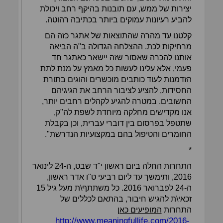
יצירות של ממש, עם תובנות בהיקף רחב ויכולת
להביע רעיונות עמוקים ביותר בכתיבה רהוטה.
קלטנו עד מהרה שהתוצאות של אתגר כזה הם
מרחיקות לכת. ההצלחה הגדולה ב"ה הביאה
אותנו להכרה שאסור שזה יישאר כאתגר חד
פעמי, אלא עלינו לעשות כל מאמץ על מנת לתת
הזדמנות לעוד כותבים מוכשרים והוגים בתורת
החסידות, להציע לציבור הרחב את הגיגיהם
החשובים. במטרה להגיע לקהלים רחבים יותר,
אנו מקדישים מחלקה מיוחדת לשפת לה"ק,
שתטפל בפרסום בין דוברי עברית, וכן בקבלת
החומרים והטיפול בהם במקצועיות הנדרשת".
*
התחרות החלה ביום ראשון י"ד שבט, ה-24 לינואר
2016, ותימשך עד ליום רביעי ט"ו אדר ראשון,
ה-24 לפברואר 2016. כל משתתף\ת מעל גיל 15
זכאי\ת להגיש חיבור, בהתאם לכללים של
התחרות
המופיעים כאן
http://www.meaningfullife.com/2016-