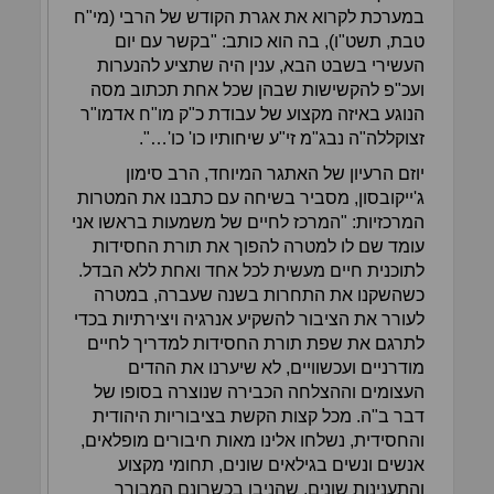
במערכת לקרוא את אגרת הקודש של הרבי (מי"ח
טבת, תשט"ו), בה הוא כותב: "בקשר עם יום
העשירי בשבט הבא, ענין היה שתציע להנערות
ועכ"פ להקשישות שבהן שכל אחת תכתוב מסה
הנוגע באיזה מקצוע של עבודת כ"ק מו"ח אדמו"ר
זצוקללה"ה נבג"מ זי"ע שיחותיו כו' כו'…".
יוזם הרעיון של האתגר המיוחד, הרב סימון
ג'ייקובסון, מסביר בשיחה עם כתבנו את המטרות
המרכזיות: "המרכז לחיים של משמעות בראשו אני
עומד שם לו למטרה להפוך את תורת החסידות
לתוכנית חיים מעשית לכל אחד ואחת ללא הבדל.
כשהשקנו את התחרות בשנה שעברה, במטרה
לעורר את הציבור להשקיע אנרגיה ויצירתיות בכדי
לתרגם את שפת תורת החסידות למדריך לחיים
מודרניים ועכשוויים, לא שיערנו את ההדים
העצומים וההצלחה הכבירה שנוצרה בסופו של
דבר ב"ה. מכל קצות הקשת בציבוריות היהודית
והחסידית, נשלחו אלינו מאות חיבורים מופלאים,
אנשים ונשים בגילאים שונים, תחומי מקצוע
והתענינות שונים, שהניבו בכשרונם המבורך