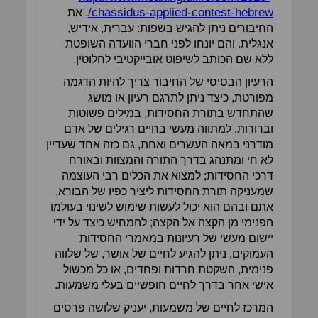
chassidus-applied-contest-hebrew/
. את
החיבורים ניתן להגיש בשפות: עברית, אידיש,
אנגלית. והם יונחו לפני חברי הוועדה השופטת
ללא שם הכותב לשיפוט אובייקטיבי לחלוטין.
הרעיון הבסיסי של החיבור צריך להיות הדגמה
מפורטת, כיצד ניתן לתרגם רעיון או מושג
שהתחדש בתורת החסידות, במילים פשוטות
וברורות, למתווה מעשי בחיים רגילים של אדם
מודרני במאה העשרים ואחת, גם כזה אחד שעדיין
לא חי ומתנהג בדרך התורה והמצוות ובאורח
דרכי החסידות; למצוא את הכלים רבי העוצמה
שמעניקה תורת החסידות ליציר כפיו של הבורא,
אתם ובהם הוא יכול לעשות שימוש לשינוי בעולמו
הפנימי מן הקצה אל הקצה; להמחיש כיצד על ידי
יישום מעשי של רעיונות במאמרי החסידות
העמוקים, ניתן להגיע לחיים של אושר, של שלווה
פנימית, השקטת חרדות ופחדים, או כל מכשול
אישי אחר בדרך לחיים חופשיים בעלי משמעות.
המרכז לחיים של משמעות, יעניק שלושה פרסים