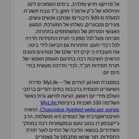
על פרויקט חדש ומלהיב, בימים הסמוכים ליום
ההילולא של כ"ק אדמו"ר הזקן, כ"ד טבת תשע"ה.
למעלה מ-500 חיבורים! שכתבו אנשים ונשים,
צעירים ומבוגרים, נשלחו אל המערכת. המגוון
האנושי המרתק של המשתתפים בתחרות,
הוכיחה מעל לכל ספק כי תורת החסידות חדרה
לכל רבדי העם. התחרות גם הביאה לידי ביטוי,
את העובדה כי קיים דור שלם של מנהיגים והוגים
הרואים חשיבות רבה בתרגום העומק האמוני של
תורת חסידות חב"ד, לכדי הדרכה מעשית בחיי
היום יום.
במסגרת הארגון 'החיים שלי – MyLife' סדרת
השיעורים הנצפית ברבבות בתים יהודיים ברחבי
העולם מידי יום ראשון, הגיעה להישג גדול כאשר
MyLife:
השלימה 100 תוכניות ברציפות
Chassidus Applied webcast series
. החוויה
האינטראקטיבית של הצופים היא מושלמת. הרב
ג'ייקובסון דן בטוב טעם ובמקצועיות רבה במהלך
השידורים בנושאי הליבה של החיים לאור תורת
החסידות, תוך שהוא מתבסס על מאמרים