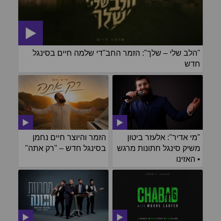
"הלב שלי – שלך": הזמר החב"די שלמה חיים בסינגל
חדש
"מי אדיר": אלעזר ביטון
הזמר והיוצר חיים נחמן
משיק סינגל חתונות מרגש
בסינגל חדש – "רק אתה"
• האזינו