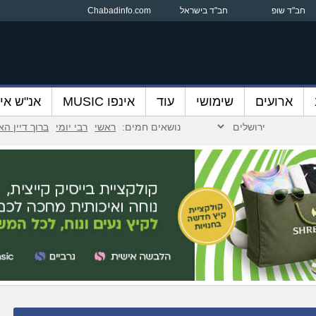
חב"ד שופ
חב"ד בישראל
Chabadinfo.com
ארועים
שימושי
עוד
אינפו MUSIC
אנ"ש אינ
נושאים חמים:
ראשי
רבי יומי
ברוך דיין ה