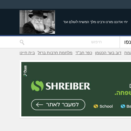
יחי אדוננו מורנו ורבינו מלך המשיח לעולם ועד
פו
אמת
דוב בער הכטמן
כפר חב"ד
מלחמת חרבות ברזל
בית חיינו