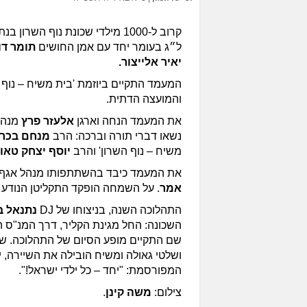
קרוב ל-1000 מילדי שכונת נוף השר
ל״ג בעומר יחד עם אמן החושים
תומר דו
יאיר אלייצור.
המעמד התקיים ביוזמת 'בית משיח – נוף הש
והמועצה הדתית.
את המעמד הנחה וארגן
אלעזר פרץ
מנהל
נשאו דברי תורה וברכה: הרב
מנחם בכר
משיח – נוף השרון' והרב
יוסף יצחק טאו
את המעמד כיבד בהשתתפותו מנהל אגף ה
אמר
. על השמחה הופקד התקליטן הנודע
התהלוכה השנה, בניצוחו של DJ
נתנאל 
השכונה: החל מגינת הקליר, דרך המנ"ס ה
שם התקיים מופע הסיום של התהלוכה. שי
ושלטי גאולה ומשיח הובילה את השיירה,
המפורסמת: "יחד – כל ילדי ישראל!".
צילום:
משה קינן
.