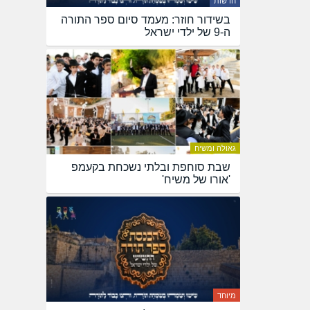
חדשות
בשידור חוזר: מעמד סיום ספר התורה
ה-9 של ילדי ישראל
גאולה ומשיח
שבת סוחפת ובלתי נשכחת בקעמפ
'אורו של משיח'
מיוחד