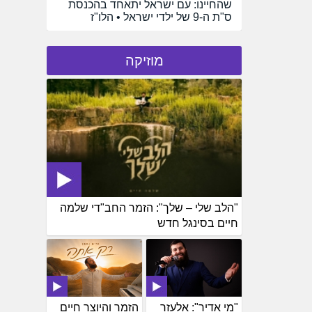
שהחיינו: עם ישראל יתאחד בהכנסת
ס"ת ה-9 של ילדי ישראל • הלו"ז
מוזיקה
"הלב שלי – שלך": הזמר החב"די שלמה
חיים בסינגל חדש
"מי אדיר": אלעזר
הזמר והיוצר חיים