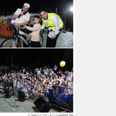
יוסי סולומון
|
כ״א באייר ה׳תשפ״ה