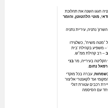
ון בנתניה חגגו השנה את תהלוכת
דאי, מוטי הלהטוטן, והזמר
רון' נתניה, עיריית נתניה
 ׳מטה משיח׳, כשלצידו
– משפיע בקהילת 'בית
ב
– רב קהילת ממ"ש.
קליטה בעירייה, מר
בני
רפאל נחום
.
בשמחות
, עברה בכל מוקדי
מקומי ועד לקאנטרי אליצור
ירת רכבים עטורת דגלי
 יחד עם הסיסמה