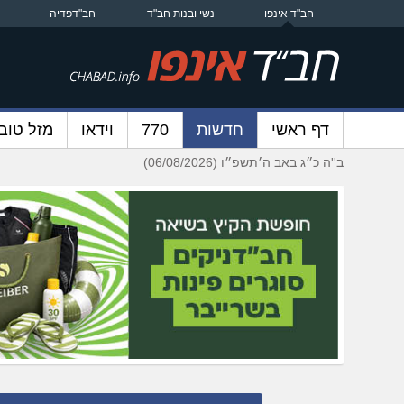
חב"ד אינפו
נשי ובנות חב"ד
חב"דפדיה
דף ראשי
חדשות
770
וידאו
מזל טוב
ב''ה כ״ג באב ה׳תשפ״ו (06/08/2026)