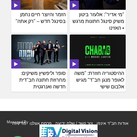
"מי אדיר": אלעזר ביטון
הזמר והיוצר חיים נחמן
משיק סינגל חתונות מרגש
בסינגל חדש – "רק אתה"
• האזינו
ההיסטוריה חוזרת: "משה
סופר וליפשיץ משיקים:
לאופר מנגן חב"ד" מגיש
מחרוזת חתונה חב"דית
אלבום שישי
חדשה ואנרגטית
Managed By
אודות חב"ד אינפו
צור קשר / שלח ידיעה
פרסם אצלנו
מדיניות