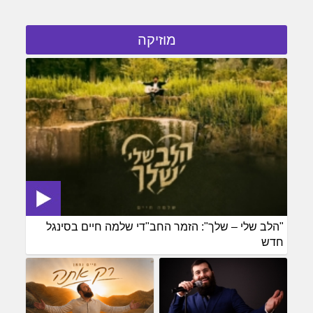
מוזיקה
"הלב שלי – שלך": הזמר החב"די שלמה חיים בסינגל
חדש