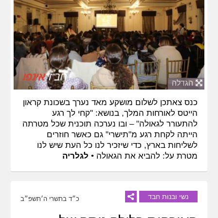
הגדלה
כנס צאתכן לשלום מושקע מאד נערך בשכונת קראון
הייטס לאורחות המלך, בנושא: "קחי לך רגע
להתעורר לגאולה" – ובו נערכה תוכנית שכל מטרתה
הייתה לקחת רגע מ"תישרי" גם כאשר חוזרים
לשליחות בארץ, כדי שיזכיר לנו כל העת שיש לנו
מטרת על: להביא את הגאולה •
לגלריה
נשי ובנות חבד
כ״ד בתשרי ה׳תשפ״ב