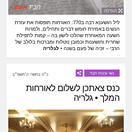
הגדלה
ליל הושענא רבה ב770: האורחות תופסות את עזרת
הנשים באמירת חומש דברים ותהילים, ולמרות
השעה המאוחרת שהלכו לישון בה – קמות לתפילת
שחרית והושענות וכמובן נוטלות ומברכות בלולב של
הרבי – זכיה של פעם בשנה •
לגלריה
נשי ובנות חבד
כ״ה בתשרי ה׳תשפ״ב
כנס צאתכן לשלום לאורחות
המלך • גלריה