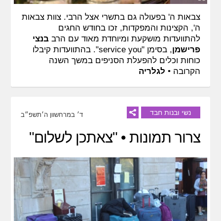
צבאות ה' בפעולה גם בתשרי אצל הרבי. צוות צבאות
ה', הקצינות והמפקדות, זכו בחודש החגים
להתוועדות מושקעת ומיוחדת מאוד עם הרב
בנצי
פרישמן
, בסימן "service you". בהתוועדות קיבלו
כוחות וכלים להפעלת הסניפים במשך השנה
הקרובה •
לגלריה
נשי ובנות חבד
ד׳ במרחשוון ה׳תשפ״ב
צרור תמונות • "צאתכן לשלום"