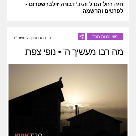
חיה רחל הנדל
והגב'
דבורה זילברשטרום
•
לפרטים והרשמה
נשי ובנות חבד
ב׳ במרחשוון ה׳תשפ״ב
מה רבו מעשיך ה' • נופי צפת