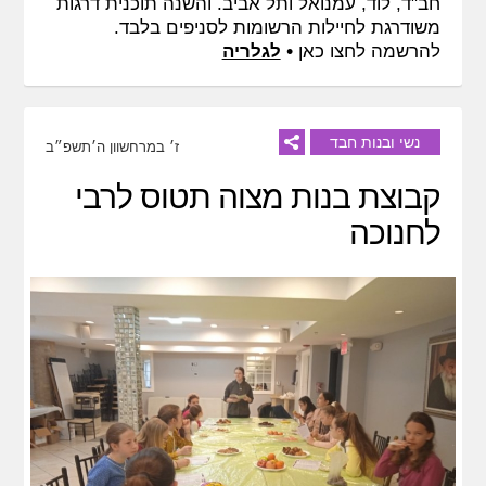
חב"ד, לוד, עמנואל ותל אביב. והשנה תוכנית דרגות
משודרגת לחיילות הרשומות לסניפים בלבד.
•
להרשמה
לחצו כאן
לגלריה
נשי ובנות חבד
ז׳ במרחשוון ה׳תשפ״ב
קבוצת בנות מצוה תטוס לרבי
לחנוכה