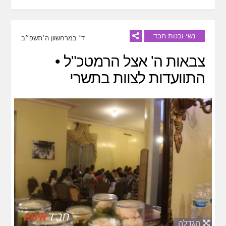
נשי ובנות חבד
ד׳ במרחשוון ה׳תשפ״ב
צבאות ה' אצל הרמטכ"ל •
התוועדות לצוות בתשרי
הגדלה