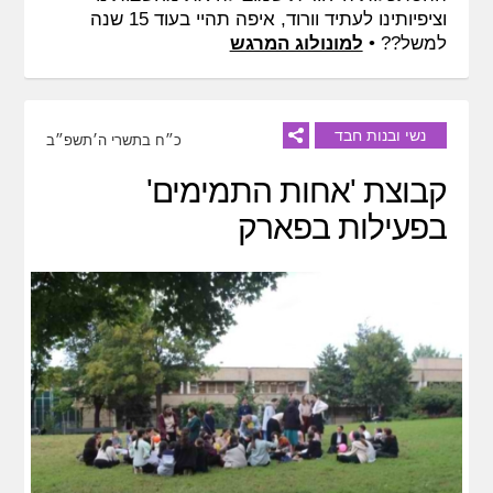
וציפיותינו לעתיד וורוד, איפה תהיי בעוד 15 שנה
למשל?? •
למונולוג המרגש
נשי ובנות חבד
כ״ח בתשרי ה׳תשפ״ב
קבוצת 'אחות התמימים'
בפעילות בפארק