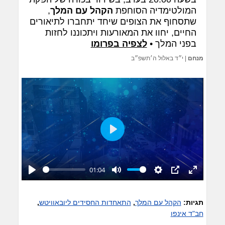
המולטימדיה הסוחפת
הקהל עם המלך
,
שתסחוף את הצופים שיחד יתחברו לתיאורים
החיים, יחוו את המאורעות ויתכוננו לחזות
בפני המלך •
לצפיה בפרומו
מנחם
|
י״ד באלול ה׳תשפ״ב
Play
01:04
Play
Mute
Settings
PIP
Enter
fullscreen
תגיות:
הקהל עם המלך
,
התאחדות החסידים ליובאוויטש
,
חב"ד אינפו