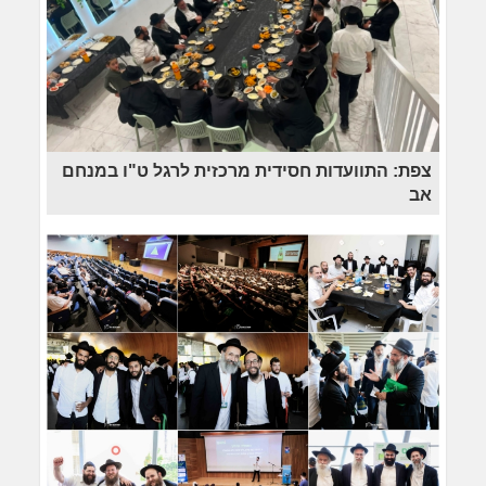
צפת: התוועדות חסידית מרכזית לרגל ט"ו במנחם
אב