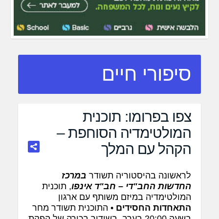
סיפורי חיים
צפו בפרומו: תוכנית
המולטימדיה הסוחפת –
הקהל עם המלך
לראשונה בהיסטוריה תשודר
במרכז
החדשות החב"די – חב"ד אינפו
, תוכנית
המולטימדיה במיזם משותף עם ארגון
התאחדות החסידים
• התוכנית תשודר מחר
בשעה 20:00 בערב, בשידור בכורה של הפקת