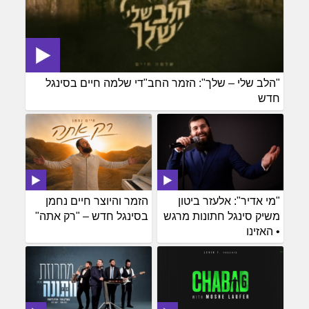
"הלב שלי – שלך": הזמר החב"די שלמה חיים בסינגל
חדש
"מי אדיר": אלעזר ביטון
הזמר והיוצר חיים נחמן
משיק סינגל חתונות מרגש
בסינגל חדש – "רק אתה"
• האזינו