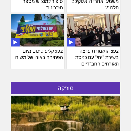
משמע "אחרי ה' אלוקיכם
סיפור למוצ"ש מספר
תלכו"?
הזכרונות
צפו: התזמורת פרצה
צפו: קליפ סיכום מיום
בשירת "יחי" עם כניסת
הפתיחה באורו של משיח
האורחים החב"דיים
מוזיקה