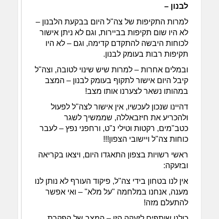
לבנון –
למרות התקיפות של צה"ל היום בבקעת הלבנון –
לא היו שום תקיפות בביירות, וגם לא ניתן אישור
לכוחות היבשה להתקדם קדימה, וגם – לא היו
תקיפות רבות בעומק לבנון.
ובמלים אחרות – למרות שיש שינוי לטובה, וצה"ל
קיבל היום אישור לתקוף בעומק לבנון – המצב
במהותו נשאר לצערנו אותו מצב!
דהיינו שנכון לעכשיו, אין אישור לצה"ל לפעול
ולהכריע את חיזבאללה, שממשיך לשגר
כטב"מים, רקטות וטילי נ"ט, ורחפני נפץ – לעבר
כוחות צה"ל ויישובי הצפון!!!
ראשי רשויות בצפון התאגדו היום, ויצאו בקריאה
ובזעקה:
אין לנו בטחון בידי צה"ל, פיקוד העורף לא נותן לנו
מענה, אנחנו במלחמה "על מלא" – ואי אפשר
להתעלם מזה!
כולנו שותפים לזעקה הזו – המצב של הפקרת