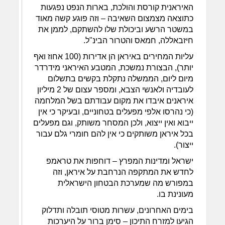
האיראנית קורסת והולכת, בארות הנפט נפגעות
כתוצאה מצמצום השאיבה – וזה פוגע קשה מאוד
במשטר הרשע וביכולת שלו להשתקם, לממן את
חיזבאללה, חמאס והטרור הבינ"ל.
עליות המחירים באיראן הן אדירות (100 אחוז ואף
יותר), הבצורת נמשכת, המטבע האיראני מידרדר
מיום ליום, הממשלה נתקלת בקשים בתשלום
לעובדיה ולאנשי הצבא, ומספר עצום של 2 מיליון
איראנים איבדו את מקום עבודתם בשל המלחמה
(כי נהרסו אלפי מפעלים בטחוניים, ובעיקר כי אין
ייבוא ואין ייצוא, ולכן המסחר משותק, וגם מפעלים
בכל איראן משותקים כי אין להם חומרי גלם עבור
ייצור).
ישראל ומדינות המפרץ – דוחפות את טראמפ
לחדש את המתקפה הנרחבת על איראן, וזה
במפורש מה שמערכת הבטחון הישראלית
מעונינת בו.
בימים האחרונים, עשרות מטוסי תובלה ותדלוק
הגיעו למזרח התיכון – סימן ברור על היערכות