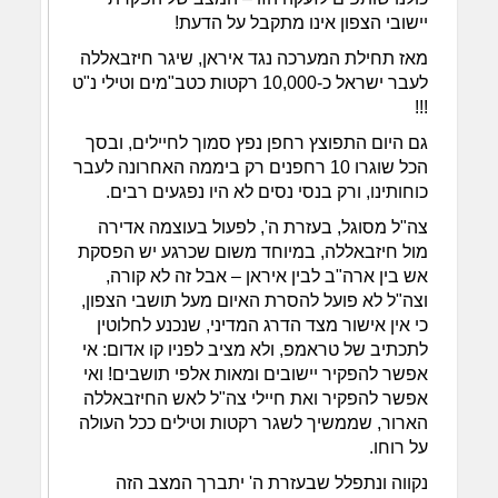
יישובי הצפון אינו מתקבל על הדעת!
מאז תחילת המערכה נגד איראן, שיגר חיזבאללה
לעבר ישראל כ-10,000 רקטות כטב"מים וטילי נ"ט
!!!
גם היום התפוצץ רחפן נפץ סמוך לחיילים, ובסך
הכל שוגרו 10 רחפנים רק ביממה האחרונה לעבר
כוחותינו, ורק בנסי נסים לא היו נפגעים רבים.
צה"ל מסוגל, בעזרת ה', לפעול בעוצמה אדירה
מול חיזבאללה, במיוחד משום שכרגע יש הפסקת
אש בין ארה"ב לבין איראן – אבל זה לא קורה,
וצה"ל לא פועל להסרת האיום מעל תושבי הצפון,
כי אין אישור מצד הדרג המדיני, שנכנע לחלוטין
לתכתיב של טראמפ, ולא מציב לפניו קו אדום: אי
אפשר להפקיר יישובים ומאות אלפי תושבים! ואי
אפשר להפקיר ואת חיילי צה"ל לאש החיזבאללה
הארור, שממשיך לשגר רקטות וטילים ככל העולה
על רוחו.
נקווה ונתפלל שבעזרת ה' יתברך המצב הזה