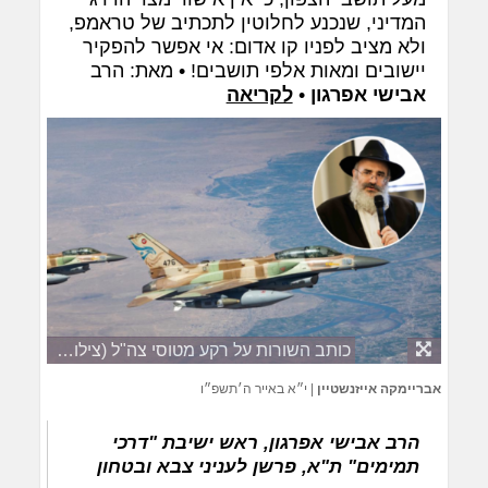
המדיני, שנכנע לחלוטין לתכתיב של טראמפ,
ולא מציב לפניו קו אדום: אי אפשר להפקיר
יישובים ומאות אלפי תושבים! • מאת: הרב
אבישי אפרגון
•
לקריאה
כותב השורות על רקע מטוסי צה"ל (צילום: דובר צה"ל)
אבריימקה אייזנשטיין
|
י״א באייר ה׳תשפ״ו
הרב אבישי אפרגון, ראש ישיבת "דרכי
תמימים" ת"א, פרשן לעניני צבא ובטחון