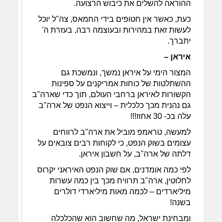
ההוראה להשלים את כיבוש הרצועה.
כעת, כאשר אין חטופים בידי החמאס, צה"ל יוכל
לעשות זאת במהירות ובעוצמה רבה, בעזרת ה'
יתברך.
איראן –
המצור הימי על איראן נמשך, ונמשכת גם
ההשתלטות של כוחות אמריקנים על ספינות
הקשורות לאיראן ברחבי העולם, תוך כדי שארה"ב
גם נהנית מכך כלכלית – וייצוא הנפט של ארה"ב
עלה בכ- 30 אחוז!!!
למעשה, טראמפ מוביל את ארה"ב לרווחים
עצומים בשוק הנפט, כי לקוחות רבים צובאים על
דלתה של ארה"ב, על חשבון איראן.
לפי כמה אומדנים, אם שוק הנפט האיראני יקרוס
לחלוטין, ארה"ב תרוויח מכך בין כמה עשרות
מיליארדים – לכמה מאות מיליארדי דולרים
בשנה!
ומבחינת ישראל, מה שחשוב הוא שהכלכלה