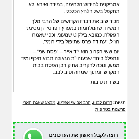
אמריקנית לחידוש הלחימה, במידה ואיראן לא
תתקפל בשל הלחץ הכלכלי.
נזכיר שוב את דבריו הקדושים של הרבי מלך
המשיח, שהמלחמות במפרץ הפרסי הן מסימני
הגאולה, כמובא בילקוט שמעוני, וכפי שאמרו
חז"ל: "עתידה פרס שתיפול בידי רומי".
יום ששי הקרוב הוא י"ד אייר – "פסח שני" –
ונתפלל ביחד שבעזהי"ת הגאולה תבוא תיכף ומיד
ממש, ונזכה להקריב את קורבן הפסח בבית
המקדש, ומתוך שמחה וטוב לבב.
בשורות טובות.
תגיות:
דרום לבנון
,
הרב אבישי אפרגון
,
מבצע שאגת הארי
,
פרשנות בטחונית
רוצה לקבל ראשון את העדכונים