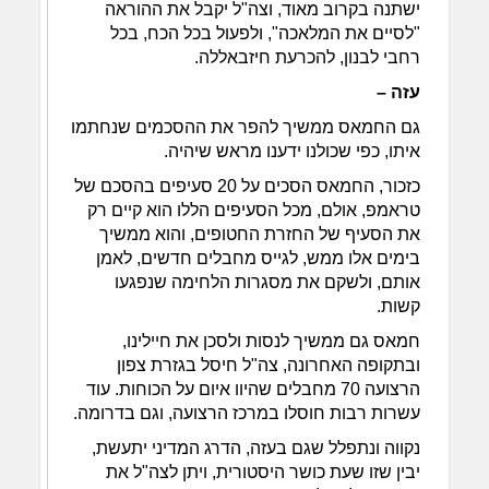
ישתנה בקרוב מאוד, וצה"ל יקבל את ההוראה
"לסיים את המלאכה", ולפעול בכל הכח, בכל
רחבי לבנון, להכרעת חיזבאללה.
עזה –
גם החמאס ממשיך להפר את ההסכמים שנחתמו
איתו, כפי שכולנו ידענו מראש שיהיה.
כזכור, החמאס הסכים על 20 סעיפים בהסכם של
טראמפ, אולם, מכל הסעיפים הללו הוא קיים רק
את הסעיף של החזרת החטופים, והוא ממשיך
בימים אלו ממש, לגייס מחבלים חדשים, לאמן
אותם, ולשקם את מסגרות הלחימה שנפגעו
קשות.
חמאס גם ממשיך לנסות ולסכן את חיילינו,
ובתקופה האחרונה, צה"ל חיסל בגזרת צפון
הרצועה 70 מחבלים שהיוו איום על הכוחות. עוד
עשרות רבות חוסלו במרכז הרצועה, וגם בדרומה.
נקווה ונתפלל שגם בעזה, הדרג המדיני יתעשת,
יבין שזו שעת כושר היסטורית, ויתן לצה"ל את