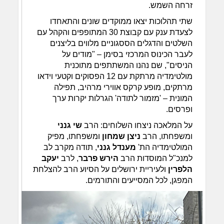
זרחה השמש.
שתי תהלוכות יצאו ממוקדים שונים והתאחדו
לצעדת ענק עם קבוצת 30 המתופפים והקהל עם
השלטים והדגלים הססגוניים מלווים בליצנים
לעבר הכינוס המרכזי בסימן – "מודים על
הניסים", שם נהנו המשתתפים מתוכנית
מולטימדיה מרתקת עם 12 הפסוקים וקטעי וידאו
מרתקים, מופע קרקס אווירי מרהיב, תפילה
המונית – 'מזמור לתודה' הגרלות יקרות ערך
ופרסים.
על המלאכה ניצחו השלוחים: הרב
שי גנני
ומשפחתו, הרב
ניצן שמחון
ומשפחתו, מפיק
המולטימדיה הת'
מענדל גנני
, תודה מקרב לב
למנכ"ל המוסדות הרב
הירש פרבר
, לרב
יעקב
הלפרין
ולעיריית ירושלים על הסיוע הרב להצלחת
המפגן, לכל המסייעים והתורמים.