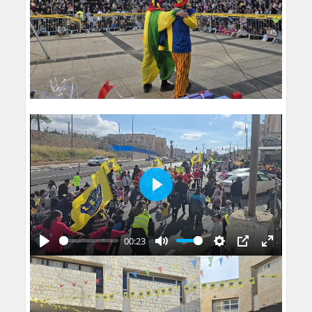
Play
00:23
Play
Mute
Settings
PIP
Enter
fullscreen