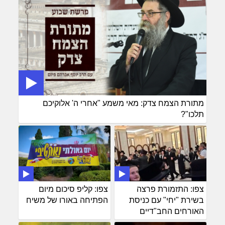
מתורת הצמח צדק: מאי משמע "אחרי ה' אלוקיכם
תלכו"?
צפו: התזמורת פרצה
צפו: קליפ סיכום מיום
בשירת "יחי" עם כניסת
הפתיחה באורו של משיח
האורחים החב"דיים