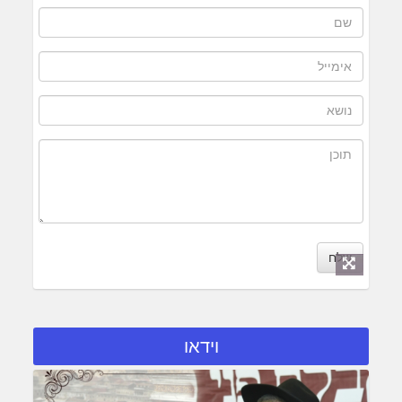
שלח
וידאו