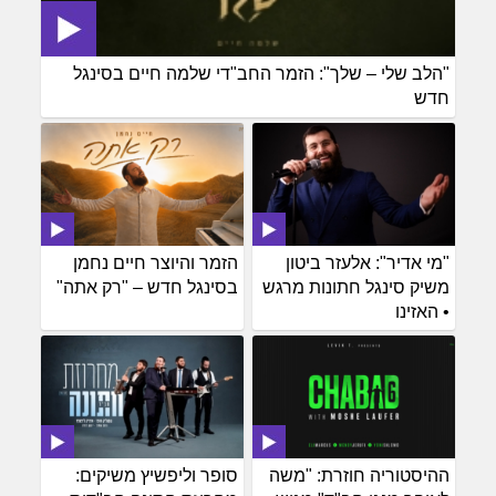
"הלב שלי – שלך": הזמר החב"די שלמה חיים בסינגל
חדש
"מי אדיר": אלעזר ביטון
הזמר והיוצר חיים נחמן
משיק סינגל חתונות מרגש
בסינגל חדש – "רק אתה"
• האזינו
ההיסטוריה חוזרת: "משה
סופר וליפשיץ משיקים: