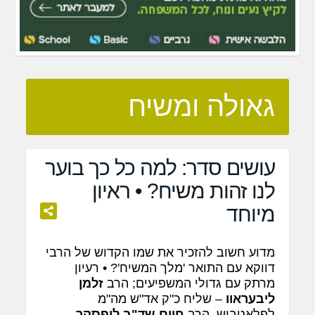
גאולה ומשיח
עושים סדר: למה כל כך בוער
לנו זהות משיח? • ראיון
מיוחד
מדוע חשוב להזכיר את שמו הקדוש של הרבי
דווקא עם התואר 'מלך המשיח'? • רעיון
מרתק עם גדולי המשפיעים; הרב
זלמן
ליבעראוו
– שליח כ"ק אד"ש מה"מ
לפלאטבוש, הרב
חיים שד"ב ליפסקר
–