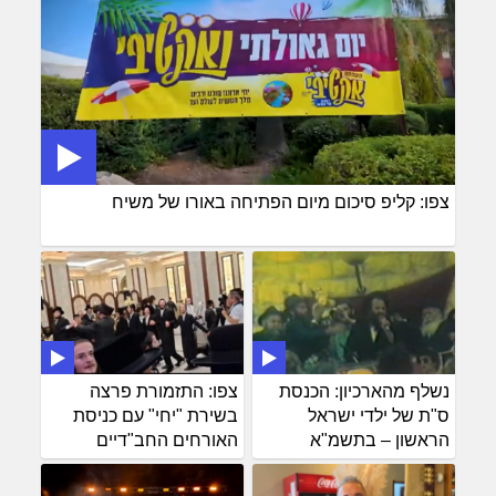
צפו: קליפ סיכום מיום הפתיחה באורו של משיח
נשלף מהארכיון: הכנסת
צפו: התזמורת פרצה
ס"ת של ילדי ישראל
בשירת "יחי" עם כניסת
הראשון – בתשמ"א
האורחים החב"דיים