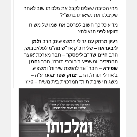
מהי הסיבה שעלינו לקבל את מלכותו שוב לאחר
שקיבלנו את נשיאותו בתש"י?
מדוע כל כך חשוב לפרסם את שמו של משיח
דווקא לפני הגאולה?
רעיון מרתק עם גדולי המשפיעים; הרב
זלמן
ליבעראוו
– שליח כ"ק אד"ש מה"מ לפלאטבוש,
הרב
חיים שד"ב ליפסקר
– חבר מערכת 'אוצר
החסידים' ומשפיע ב'חובבי תורה', הרב
נחמן
שפירא
– חבר 'ועד להפצת שיחות' ומשפיע
ב'אוהלי תורה', הרב
יצחק שפרינגער
ע"ה –
משגיח ישיבת תות" המרכזית בית משיח – 770