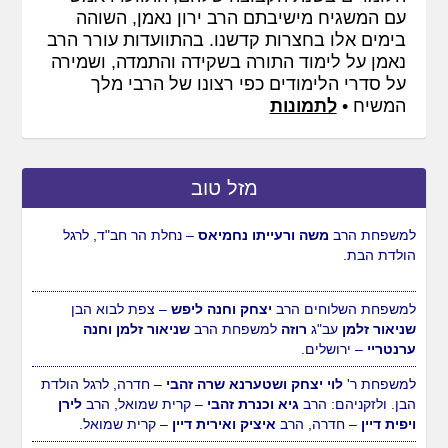
עם המשגיח מישיבתם הרב ירון נאמן, השוהה
בימים אלו בחצרות קדשנו. בהתוועדות עורר הרב
נאמן על לימוד התורה בשקידה והתמדה, ושמירה
על סדרי הלימודים כפי רצונו של הרבי מלך
המשיח •
לתמונות
מזל טוב
למשפחת הרב
יוסי ומיכל לויטין
– רמלה, לבוא הבן הת'
מנחם
מענדל
עב"ג
צופיה
למשפחת הרב
אליהו ורוחמה דהן
–
ירושלים.
למשפחת הרב
משה ורעייתו נחמיאס
– נחלת הר חב"ד, לרגל
הולדת הבת.
למשפחת השלוחים הרב
יצחק וחנה ליפש
– צפת לבוא הבן
שניאור זלמן
עב"ג
רוזה
למשפחת הרב
שניאור זלמן וחנה
ערנטריי
– ירושלים.