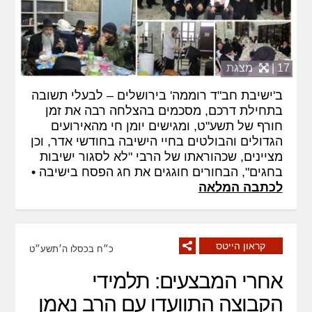
17 |
מצגת
ב'ישיבת חב"ד רוממה' בירושלים – לבעלי תשובה
בתחילת דרכם, מסכמים בהצלחה רבה את זמן
חורף של תשע"ט, ומגישים יומן חי מהאירועים
הגדולים והבולטים בחיי הישיבה בחודשי אדר, וכן
מציינים, שכהוראתו של הרבי "לא לסגור ישיבות
בחגים", הבחורים חוגגים את חג הפסח בישיבה •
לכתבה המלאה
קראון הייטס
כ״ח בכסלו ה׳תשע״ט
אחרי המבצעים: תלמידי
הקבוצה התוועדו עם הרב נאמן