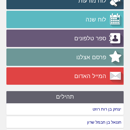
לוח מודעות
לוח שנה
ספר טלפונים
פרסם אצלנו
המייל האדום
תהילים
יצחק בן רות רוזט
חננאל בן חבמל שרון