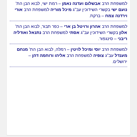
למשפחת ר'
לוי יצחק ושטערנא שרה זהבי
– חדרה, לרגל הולדת
הבן. ולזקניהם: הרב
גיא וכנרת זהבי
– קרית שמואל, הרב
לירן
ויפית דיין
– חדרה, הרב
איציק ואירית דיין
– קרית שמואל.
למשפחת הרב
אבשלום ועדנה נאמן
– רמת ישי, לבוא הבן הת'
נועם ישי
בקשרי השידוכין עב"ג
מיכל מוריה
למשפחת הרב
אורי
וירדנה צמח
– ברקת.
למשפחת הרב
אהרון ורויטל בן ארי
– כפר תבור, לבוא הבן הת'
אלון
בקשרי השידוכין עב"ג
אסתי
למשפחת הרב
נתנאל ואודליה
ריבני
– סינגפור.
למשפחת הרב
יוסי ומיכל לויטין
– רמלה, לבוא הבן הת'
מנחם
מענדל
עב"ג
צופיה
למשפחת הרב
אליהו ורוחמה דהן
–
ירושלים.