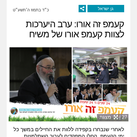
גן ישראל
כ״ד בתמוז ה׳תשע״ט
קעמפ זה אורו: ערב היערכות
לצוות קעמפ אורו של משיח
27 |
מצגת
לאחרי שנבחרו בקפידה ללוות את החיילים במשך כל
ימי הקעמפ, החלו המפקדים לעבור השתלמויות