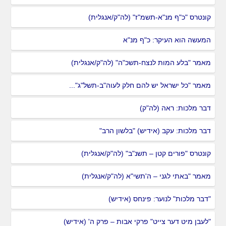
קונטרס "כ"ף מנ"א-תשמ"ז" (לה"ק/אנגלית)
המעשה הוא העיקר: כ"ף מנ"א
מאמר "בלע המות לנצח-תשכ"ה" (לה"ק/אנגלית)
מאמר "כל ישראל יש להם חלק לעוה"ב-תשל"ג"...
דבר מלכות: ראה (לה"ק)
דבר מלכות: עקב (אידיש) "בלשון הרב"
קונטרס "פורים קטן – תשנ"ב" (לה"ק/אנגלית)
מאמר "באתי לגני – ה'תשי"א (לה"ק/אנגלית)
"דבר מלכות" לנוער: פינחס (אידיש)
"לעבן מיט דער צייט" פרקי אבות – פרק ה' (אידיש)