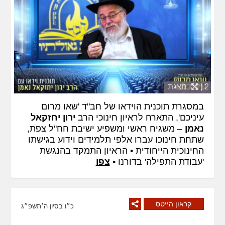
2 |
מצגת
במסגרת תוכנית הוידאו של חב"ד 'שאו מרום
עיניכם', התארח לראיון חינוכי הרב
ירון יחזקאל
נאמן
– משגיח ראשי ומשפיע ישיבת חח"ל צפת,
שתחת חינוכו עברו אלפי תלמידים וידוע בגישתו
החינוכית הייחודית • הראיון התמקד בהנגשת
'עבודת התפילה' בדורנו •
צפו
קראון הייטס
כ״ו בסיון ה׳תשפ״ג