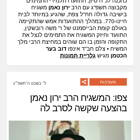
כהכנה לכ"ח סיון, התוועדו תלמידי התמימים
מקבוצה תשפ"ג עם הרב
ירון נאמן
משגיח
בישיבה גדולה חח"ל צפת, שהגיע במיוחד לבית
חיינו-770. במהלך ההתוועדות אמש שהתקיימה
באולם קומת הבייסמנט של ר' משה רובשקין,
התוועד וחיזק המשגיח את התמימים לנצל את
התקופה והזמן בו הם שוהים במחיצת הרבי מלך
המשיח • צלם חב"ד אינפו
דוב בער
הכטמן
מגיש
גלריית תמונות
מעורבות
ל׳ בשבט ה׳תשפ״ג
צפו: המשגיח הרב ירון נאמן
בהצעה שקשה לסרב לה