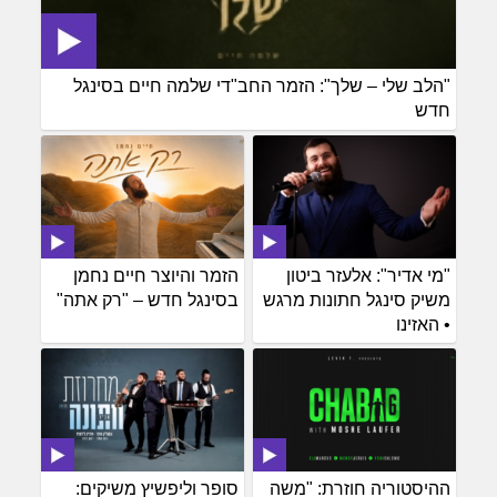
"הלב שלי – שלך": הזמר החב"די שלמה חיים בסינגל
חדש
"מי אדיר": אלעזר ביטון
הזמר והיוצר חיים נחמן
משיק סינגל חתונות מרגש
בסינגל חדש – "רק אתה"
• האזינו
ההיסטוריה חוזרת: "משה
סופר וליפשיץ משיקים: