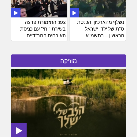
נשלף מהארכיון: הכנסת
צפו: התזמורת פרצה
ס"ת של ילדי ישראל
בשירת "יחי" עם כניסת
הראשון – בתשמ"א
האורחים החב"דיים
מוזיקה