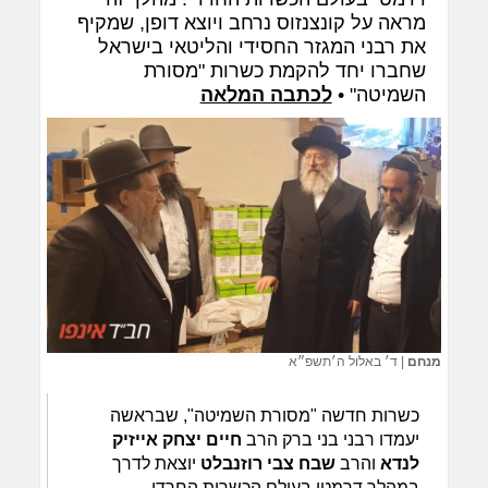
מראה על קונצנזוס נרחב ויוצא דופן, שמקיף
את רבני המגזר החסידי והליטאי בישראל
שחברו יחד להקמת כשרות "מסורת
השמיטה" •
לכתבה המלאה
מנחם
|
ד׳ באלול ה׳תשפ״א
כשרות חדשה "מסורת השמיטה", שבראשה
יעמדו רבני בני ברק הרב
חיים יצחק אייזיק
לנדא
והרב
שבח צבי רוזנבלט
יוצאת לדרך
במהלך דרמטי בעולם הכשרות החרדי.