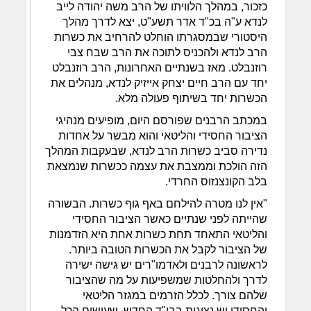
כזכור, במהלך הלוויתו של הרב משה יהודה לייב
לנדא ע"ה בכ"ד אדר תשע"ט, יצא לדרך מהלך
היסטורי שבמסגרתו הוחלט להרחיב את כשרות
הרב לנדא ולהכניס לתוכה את הרב שבח צבי
רוזנבלט. מאז בשנתיים האחרונות, הרב רוזנבלט
יחד עם הרב חיים יצחק אייזיק לנדא, מנהלים את
הכשרות יחד בשיתוף פעולה מלא.
במכתב הרבנים שפורסם היום, מופיעים מנהיגי
הציבור החסידי והליטאי והוא מבשר על אחדות
נדירה סביב כשרות הרב לנדא, שבעקבות המהלך
הזה הולכת וממצבת את עצמה ככשרות שנמצאת
בלב הקונצנזוס החרדי.
"אין לנו מטרה להילחם באף גוף כשרות. הבשורה
שהייתה לפני שנתיים כאשר הציבור החסידי
והליטאי התאחד תחת כשרות אחת היא הזדמנות
של הציבור לקבל את הכשרות הטובה ביותר.
לראשונה לרבנים ולאדמו"רים יש גישה ישירה
לדרך ולהחלטות שמשפיעות על מה שהציבור
שלהם צורך. לכלל הזרמים במגזר הליטאי
והחסידי יש נציגות בבי"ד החדש, שעושים הכל