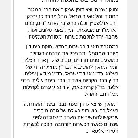
זהו קונצנזוס יוצא דופן שמקיף את רבני המגזר
החסידי והליטאי בישראל. החל מהרב קנייבסקי,
הרב אדלשטיין, וכלה בחשובי האדמו"רים, בהם
האדמו"רים מבעלזא, ויזניץ, צאנז, סלונים ועוד,
שחברו יחד להקמת כשרות "מסורת השמיטה".
במסגרת תאגיד הכשרות החדש, הוקם בית דין
מיוחד שמסמל יותר מכל את הדרמה הגדולה
במושגים פנים חרדיים. סביב שולחן אחד הצליחו
יוזמי המהלך להושיב את בד"ץ מחזיקי הדת של
בעלזא, בד"ץ אגודת ישראל, בד"ץ מודיעין עילית,
בד"ץ רבני הקריות אשדוד, רבני ביתר עילית, רבני
אלעד, בד"ץ קרית צאנז, ועוד נציגי ערים לקהילות
מכל רחבי הארץ.
המהלך שיוצא לדרך כעת, נבנה בשנה האחרונה
בעמל רב ובשיתוף פעולה של גורמים רבים
שביקשו להמשיך את האחדות שנולדה לפני
שנתיים כאשר הכשרות הורחבה והפכה לכשרות
חסידית-ליטאית.