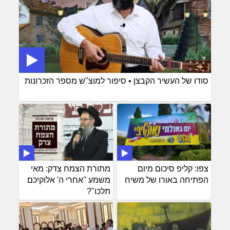
סודו של העשיר הקבצן • סיפור למוצ"ש מספר הזכרונות
צפו: קליפ סיכום מיום
מתורת הצמח צדק: מאי
הפתיחה באורו של משיח
משמע "אחרי ה' אלוקיכם
תלכו"?