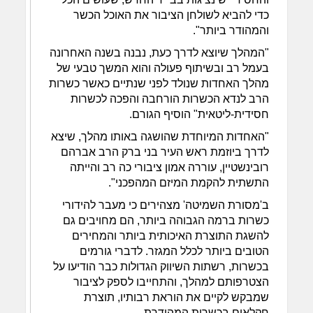
כדי להביא לשולחן הציבור את האוכל הכשר
והמהודר ביותר".
"המהלך שיוצא לדרך כעת, נבנה בשנה האחרונה
בעמל רב ובשיתוף פעולה והוא המשך טבעי של
מהלך האחדות שנולד לפני שנתיים כאשר כשרות
הרב לנדא הכשרות הורחבה והפכה לכשרות
חסידית-ליטאית" הוסיף הגורם.
"האחדות המיוחדת שהושגה באותו מהלך, שיצא
לדרך ביוזמת ראש העיר בני ברק הרב אברהם
רובינשטיין, עוררה אמון ציבורי כה רב והייתה
התשתית להקמת המיזם המהפכני".
ב'מסורת השמיטה' מצהירים כי מעבר להידורי
כשרות ברמה הגבוהה ביותר, הם מחויבים גם
להשגת התוצרת האיכותית ביותר והמחירים
הטובים ביותר לכלל המגזר. לדברי גורמים
בכשרות, רשתות השיווק הגדולות כבר הודיעו על
הצטרפותם למהלך, והתחייבו לספק לציבור
שמבקש לקיים את הוראת רבותיו, תוצרת
חקלאים בכשרות המהודרת.