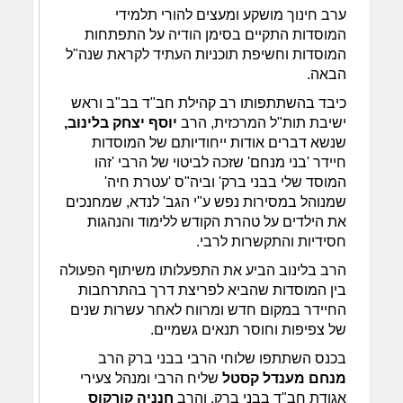
ערב חינוך מושקע ומעצים להורי תלמידי
המוסדות התקיים בסימן הודיה על התפתחות
המוסדות וחשיפת תוכניות העתיד לקראת שנה"ל
הבאה.
כיבד בהשתתפותו רב קהילת חב"ד בב"ב וראש
ישיבת תות"ל המרכזית, הרב
יוסף יצחק בלינוב,
שנשא דברים אודות ייחודיותם של המוסדות
חיידר 'בני מנחם' שזכה לביטוי של הרבי 'זהו
המוסד שלי בבני ברק' וביה"ס 'עטרת חיה'
שמנוהל במסירות נפש ע"י הגב' לנדא, שמחנכים
את הילדים על טהרת הקודש ללימוד והנהגות
חסידיות והתקשרות לרבי.
הרב בלינוב הביע את התפעלותו משיתוף הפעולה
בין המוסדות שהביא לפריצת דרך בהתרחבות
החיידר במקום חדש ומרווח לאחר עשרות שנים
של צפיפות וחוסר תנאים גשמיים.
בכנס השתתפו שלוחי הרבי בבני ברק הרב
מנחם מענדל קסטל
שליח הרבי ומנהל צעירי
אגודת חב"ד בבני ברק, והרב
חנניה קורקוס