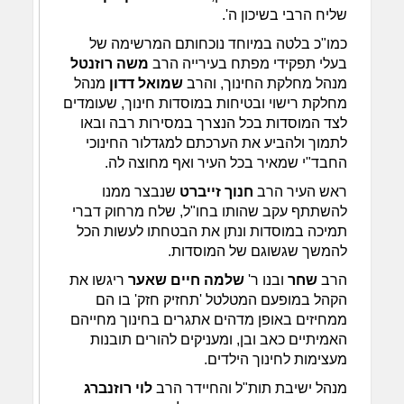
שליח הרבי בשיכון ה'.
כמו"כ בלטה במיוחד נוכחותם המרשימה של
בעלי תפקידי מפתח בעירייה הרב
משה רוזנטל
מנהל מחלקת החינוך, והרב
שמואל דדון
מנהל
מחלקת רישוי ובטיחות במוסדות חינוך, שעומדים
לצד המוסדות בכל הנצרך במסירות רבה ובאו
לתמוך ולהביע את הערכתם למגדלור החינוכי
החבד"י שמאיר בכל העיר ואף מחוצה לה.
ראש העיר הרב
חנוך זייברט
שנבצר ממנו
להשתתף עקב שהותו בחו"ל, שלח מרחוק דברי
תמיכה במוסדות ונתן את הבטחתו לעשות הכל
להמשך שגשוגם של המוסדות.
הרב
שחר
ובנו ר'
שלמה חיים שאער
ריגשו את
הקהל במופעם המטלטל 'תחזיק חזק' בו הם
ממחיזים באופן מדהים אתגרים בחינוך מחייהם
האמיתיים כאב ובן, ומעניקים להורים תובנות
מעצימות לחינוך הילדים.
מנהל ישיבת תות"ל והחיידר הרב
לוי רוזנברג