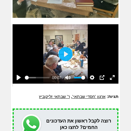
Play
00:07
Play
Mute
Settings
PIP
Enter
fullscreen
תגיות:
ארגון 'חסדי שבתאי'
,
ר' שבתאי זליקוביץ
רוצה לקבל ראשון את העדכונים
החמים? לחצו כאן