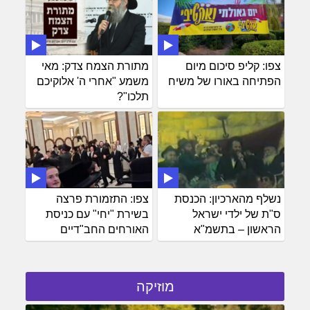
צפו: קליפ סיכום מיום
מתורת הצמח צדק: מאי
הפתיחה באורו של משיח
משמע "אחרי ה' אלוקיכם
תלכו"?
נשלף מהארכיון: הכנסת
צפו: התזמורת פרצה
ס"ת של ילדי ישראל
בשירת "יחי" עם כניסת
הראשון – בתשמ"א
האורחים החב"דיים
מוזיקה