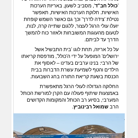
'
כולל חב"ד
', מסביב לשעון, באריזת הערכות
האישיות. חלוקת הערכות האישיות, תאפשר
נטילת 'צידה לדרך' וכך גם כאשר השמש קופחת
יועלו עולי הרגל לעצור, ללגום שתייה קרה, לנוח,
לטעום מהעוגות המשובחות ולאזור כוח להמשך
הדרך עד לביתם.
על כל אריזה, תחת לוגו 'בית התבשיל אשל
ירושלים' המופעל על ידי ה'כולל', מודפסת קריאתו
של הרבי: בנינו ערבים בעדינו – לאסוף את
הילדים והטף לשמיעת עשרת הדברות בבית
הכנסת בשעת קריאת התורה בחג השבועות.
החלוקה הגדולה לעולי הרגל מתאפשרת
באמצעות שיתוף פעולה עם הקרן למורשת הכותל
המערבי, בסיוע רב הכותל והמקומות הקדושים
הרב
שמואל רבינוביץ
.