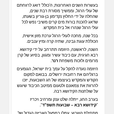
בעשרות השנים האחרונות, ה'כולל' דואג לרווחתם
של עולי הרגל, וממשיך מסורת רבת שנים,
שהחלה על ידי החלוץ נקדימון בן-גוריון בשעתו,
שדאג להכנת בורות מים קרים משיבי נפש לכל
עולי הרגל שנהרו אל בית המקדש.
בכל שנה, מחכה לעולי הרגל ערכת מזון אישית,
הכוללת עוגת גבינה, שתיה קרה ומיץ ענבים.
השנה, לראשונה, היוזמה תתרחב על ידי קידושא
רבא חגיגית, עם כיבוד עשיר ומגוון, בסיוע של קרן
מרומים ולזכות משפחת
רנר
.
היוזמה נועדה להקל על עמך בית ישראל, הגומעים
ברגליהם את רחובות ירושלים. בבואם למקום
הקודש והמקדש בעיצומו של חג השבועות, יזכו
להרוות את צמאונם ולטעום ממיטב הכיבוד שיוגש
על שולחנות הקידושא רבה.
בערב החג, ייתלה שלט ענק ומרהיב ויכריז
"
קידושא רבא – שבועות תשפ"ד
".
מתחילת השבוע, עמלו במפעל האריזה הגדול של