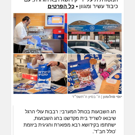
כיבוד עשיר ומגוון •
כל הפרטים
יוסי סולומון
|
ה׳ בסיון ה׳תשפ״ד
חג השבועות בכותל המערבי: רבבות עולי הרגל
שיבואו לשריד בית מקדשנו בחג השבועות,
ישתתפו בקידושא רבא מפוארת וחגיגית ביוזמת
'כולל חב"ד'.