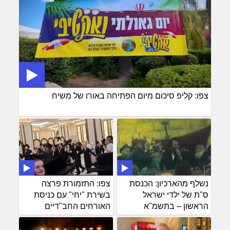
צפו: קליפ סיכום מיום הפתיחה באורו של משיח
נשלף מהארכיון: הכנסת
צפו: התזמורת פרצה
ס"ת של ילדי ישראל
בשירת "יחי" עם כניסת
הראשון – בתשמ"א
האורחים החב"דיים