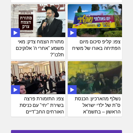
צפו: קליפ סיכום מיום
מתורת הצמח צדק: מאי
הפתיחה באורו של משיח
משמע "אחרי ה' אלוקיכם
תלכו"?
נשלף מהארכיון: הכנסת
צפו: התזמורת פרצה
ס"ת של ילדי ישראל
בשירת "יחי" עם כניסת
הראשון – בתשמ"א
האורחים החב"דיים