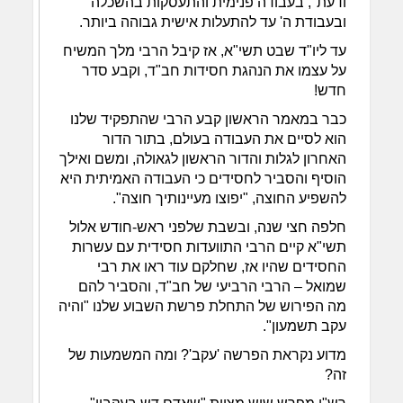
ודעת", בעבודה פנימית והתעסקות בהשכלה
ובעבודת ה' עד להתעלות אישית גבוהה ביותר.
עד ליו"ד שבט תשי"א, אז קיבל הרבי מלך המשיח
על עצמו את הנהגת חסידות חב"ד, וקבע סדר
חדש!
כבר במאמר הראשון קבע הרבי שהתפקיד שלנו
הוא לסיים את העבודה בעולם, בתור הדור
האחרון לגלות והדור הראשון לגאולה, ומשם ואילך
הוסיף והסביר לחסידים כי העבודה האמיתית היא
להשפיע החוצה, "יפוצו מעיינותיך חוצה".
חלפה חצי שנה, ובשבת שלפני ראש-חודש אלול
תשי"א קיים הרבי התוועדות חסידית עם עשרות
החסידים שהיו אז, שחלקם עוד ראו את רבי
שמואל – הרבי הרביעי של חב"ד, והסביר להם
מה הפירוש של התחלת פרשת השבוע שלנו "והיה
עקב תשמעון".
מדוע נקראת הפרשה 'עקב'? ומה המשמעות של
זה?