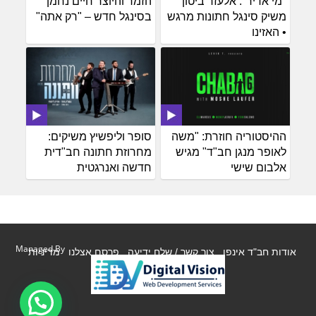
"מי אדיר": אלעזר ביטון
הזמר והיוצר חיים נחמן
משיק סינגל חתונות מרגש
בסינגל חדש – "רק אתה"
• האזינו
ההיסטוריה חוזרת: "משה
סופר וליפשיץ משיקים:
לאופר מנגן חב"ד" מגיש
מחרוזת חתונה חב"דית
אלבום שישי
חדשה ואנרגטית
Managed By
אודות חב"ד אינפו
צור קשר / שלח ידיעה
פרסם אצלנו
מדיניות