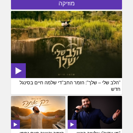
מוזיקה
"הלב שלי – שלך": הזמר החב"די שלמה חיים בסינגל
חדש