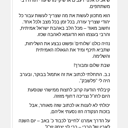
שיאכילו אלפי רעבים או שיקיימו שיעורי תורה רבי
משתתפים.
הוא מתכוון לעשות את מה שצריך לעשות עבור כל
יהודי שצריך עזרה, בכל זמן בכל מצב ולכל אחד.
וחשוב מאוד – מכל הלב באהבת ישראל אמיתית,
והרבי בעצמו הוא הדוגמא לאהבה שכזו.
נהיה כולנו 'שלוחים' ופשוט נבצע את השליחות,
שתביא תיכף ומיד את הגאולה האמיתית
והשלימה.
שבת שלום ומבורך!
נ.ב. התחלתי לכתוב את זה אתמול בבוקר, ובערב
היה לי "פלשבק".
קיבלתי הודעה קרוב לחצות ממישהי שנוסעת
היום לחו"ל וצריכה דחוף מזוזה.
יכולתי לא לענות או לכתוב שזה מאוחר, אבל
בזכות הנקודה הזו נסעתי אליהם,
על הדרך אמרנו 'לחיים' לכבוד כ' באב – יום השנה
לאביו של הרבי – רבי לוי יצחק זצ"ל