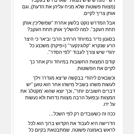
רש"י מפרש שיש מצוות "שאדם דש בעקביו"
(מצוות פשוטות שלא מניח עליהן את הדעת), וגם
אותן צריך לקיים.
אבל המדרש נוקט בלשון אחרת "שמשליכין אותן
תחת העקב". למה להשליך אותן תחת העקב?
בסגנון נדיר במיוחד הרחיב הרבי וביאר כי היצר
הרע שנקרא "קלוגינקער" (=פיקח) משכנע כל
יהודי שיש צורך לעבוד "לפי הסדר".
קודם המצוות החשובות במיוחד ורק אחר כך
לקיים את הפשוטות.
וכשבאים ליהודי בבקשה ש'יצא מגדרו' וילך
לעשות משהו בשביל מישהו אחר הוא טוען "יש
דברים חשובים יותר", וכך יוצא שהוא 'מקטלג' את
המצוות ובפועל הרבה מצוות נדחות ולא נעשות
על ידו.
ככה זה כשעובדים רק לפי השכל…
הדרישה היא לעבוד את הקדוש ברוך הוא לכל
לראש באמונה פשוטה, שמתבטאת בקיום כל