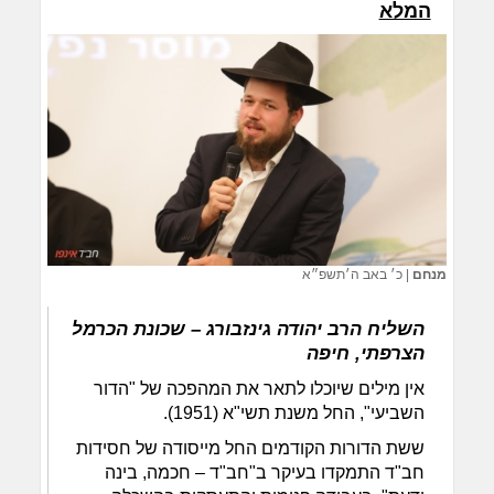
המלא
מנחם
|
כ׳ באב ה׳תשפ״א
השליח הרב יהודה גינזבורג – שכונת הכרמל
הצרפתי, חיפה
אין מילים שיוכלו לתאר את המהפכה של "הדור
השביעי", החל משנת תשי"א (1951).
ששת הדורות הקודמים החל מייסודה של חסידות
חב"ד התמקדו בעיקר ב"חב"ד – חכמה, בינה