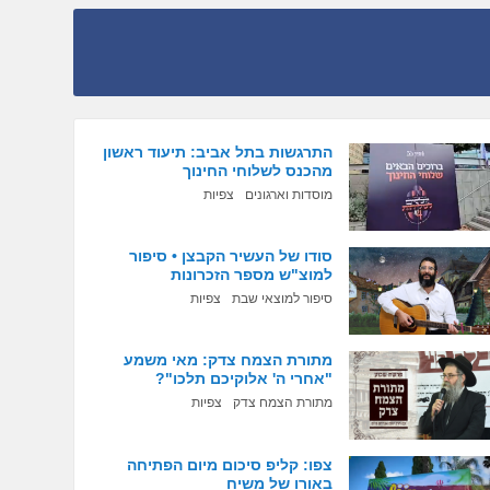
התרגשות בתל אביב: תיעוד ראשון
מהכנס לשלוחי החינוך
מוסדות וארגונים
צפיות
סודו של העשיר הקבצן • סיפור
למוצ"ש מספר הזכרונות
סיפור למוצאי שבת
צפיות
מתורת הצמח צדק: מאי משמע
"אחרי ה' אלוקיכם תלכו"?
מתורת הצמח צדק
צפיות
צפו: קליפ סיכום מיום הפתיחה
באורו של משיח