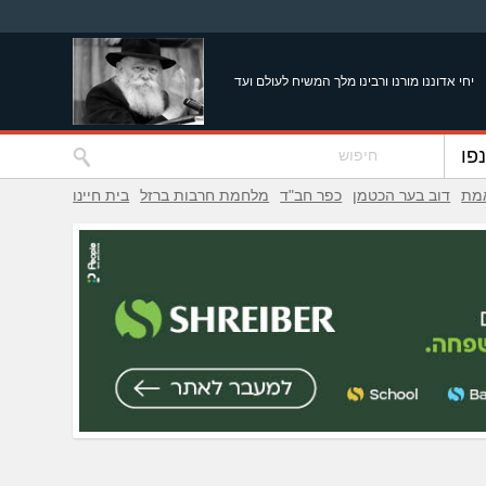
יחי אדוננו מורנו ורבינו מלך המשיח לעולם ועד
פו
אמת
דוב בער הכטמן
כפר חב"ד
מלחמת חרבות ברזל
בית חיינו