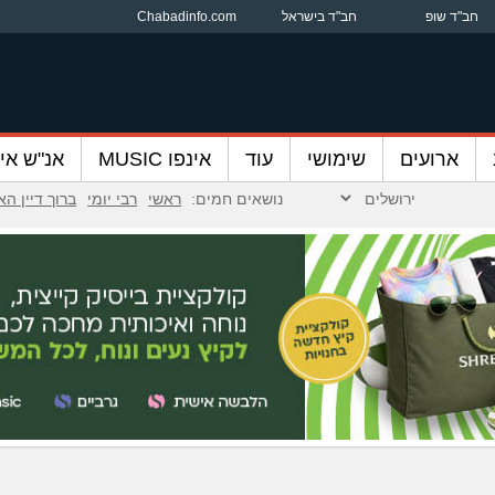
חב"ד שופ
חב"ד בישראל
Chabadinfo.com
ארועים
שימושי
עוד
אינפו MUSIC
אנ"ש אינ
נושאים חמים:
ראשי
רבי יומי
ברוך דיין ה