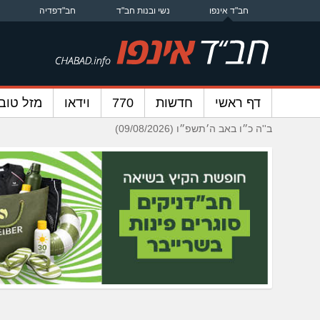
חב"ד אינפו
נשי ובנות חב"ד
חב"דפדיה
דף ראשי
חדשות
770
וידאו
מזל טוב
ב''ה כ״ו באב ה׳תשפ״ו (09/08/2026)