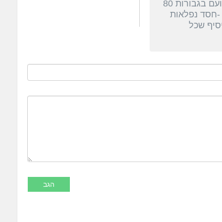
מזל טוב לכב' הרב לרנר שליט"א . ועם בגבורות 80
 -חסד נפלאות
יסיף שכל