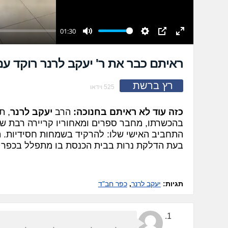
01:30
Mute
Settings
PIP
Enter
fullscreen
ראיתם כבר את ר' יעקב לרנר רוקד עם
רץ ברשת
525 וידאו
כזה עוד לא ראיתם בחנוכה:
הרב
יעקב לרנר
, ת
בהכשרתו, מחבר ספרים ומאחוריו קריירה רבת שנ
התחביב האישי שלו: להרקיד בשמחות חסידיות. הנ
בעת הדלקת נרות בבית הכנסת בו מתפלל בכפר ח
תגיות:
יעקב לרנר
,
כפר חב"ד