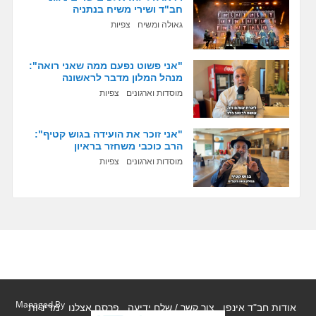
חב"ד ושירי משיח בנתניה
גאולה ומשיח
צפיות
"אני פשוט נפעם ממה שאני רואה":
מנהל המלון מדבר לראשונה
מוסדות וארגונים
צפיות
"אני זוכר את הועידה בגוש קטיף":
הרב כוכבי משחזר בראיון
מוסדות וארגונים
צפיות
Managed By
אודות חב"ד אינפו
צור קשר / שלח ידיעה
פרסם אצלנו
מדיניות