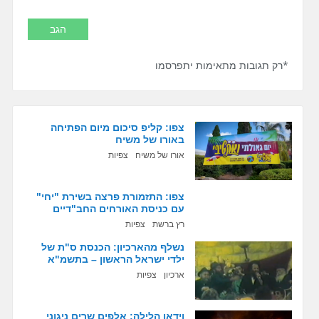
*רק תגובות מתאימות יתפרסמו
צפו: קליפ סיכום מיום הפתיחה
באורו של משיח
אורו של משיח
צפיות
צפו: התזמורת פרצה בשירת "יחי"
עם כניסת האורחים החב"דיים
רץ ברשת
צפיות
נשלף מהארכיון: הכנסת ס"ת של
ילדי ישראל הראשון – בתשמ"א
ארכיון
צפיות
וידאו הלילה: אלפים שרים ניגוני