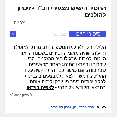
fullscreen
החסיד הישיש מצעירי חב"ד • זיכרון
להולכים
צפיות
סיפורי חיים
129 וידאו
הלילה הלך לעולמו המשפיע הרב מרדכי (מוטל')
חן ע"ה, שהיה מזקני החסידים בשכונת קראון
הייטס. למרות שבגילו היה מהזקנים, הרי
שברוחו ובמרצו התנהג כאחד מהצעירים
שבחבורה, וגם כאשר כבר היתה קשה עליו
ההליכה, המשיך לצאת למבצעים בקביעות,
לבקר יהודים בעיר ניו יורק ולזכות אותם
במבצעי הקודש של הרבי •
לצפיה בוידאו
ז׳ בניסן ה׳תש״פ
תגיות:
הרב מרדכי חן
,
זכרון להולכים