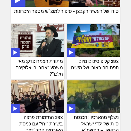
סודו של העשיר הקבצן • סיפור למוצ"ש מספר הזכרונות
צפו: קליפ סיכום מיום
מתורת הצמח צדק: מאי
הפתיחה באורו של משיח
משמע "אחרי ה' אלוקיכם
תלכו"?
נשלף מהארכיון: הכנסת
צפו: התזמורת פרצה
ס"ת של ילדי ישראל
בשירת "יחי" עם כניסת
הראשון – בתשמ"א
האורחים החב"דיים