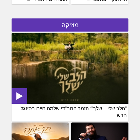
מוזיקה
"הלב שלי – שלך": הזמר החב"די שלמה חיים בסינגל
חדש