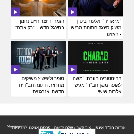
"מי אדיר": אלעזר ביטון
הזמר והיוצר חיים נחמן
משיק סינגל חתונות מרגש
בסינגל חדש – "רק אתה"
• האזינו
ההיסטוריה חוזרת: "משה
סופר וליפשיץ משיקים:
לאופר מנגן חב"ד" מגיש
מחרוזת חתונה חב"דית
אלבום שישי
חדשה ואנרגטית
Managed By
אודות חב"ד אינפו
צור קשר / שלח ידיעה
פרסם אצלנו
מדיניות