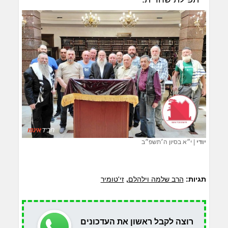
יודי
|
י״א בסיון ה׳תשפ״ב
תגיות:
הרב שלמה וילהלם
,
זי'טומיר
רוצה לקבל ראשון את העדכונים