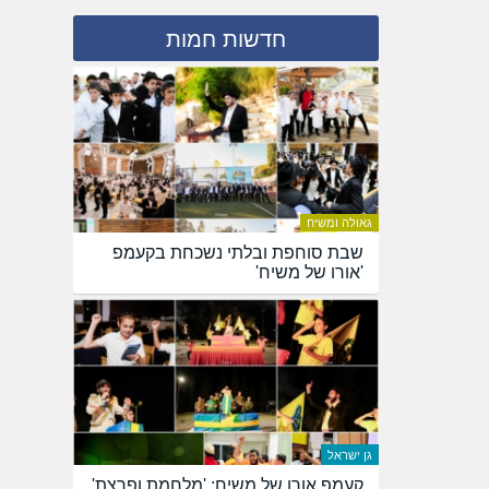
חדשות חמות
גאולה ומשיח
שבת סוחפת ובלתי נשכחת בקעמפ
'אורו של משיח'
גן ישראל
קעמפ אורו של משיח: 'מלחמת ופרצת'