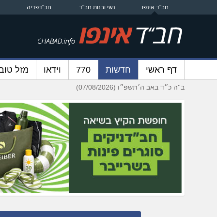
חב"ד אינפו
נשי ובנות חב"ד
חב"דפדיה
דף ראשי
חדשות
770
וידאו
מזל טוב
ב''ה כ״ד באב ה׳תשפ״ו (07/08/2026)