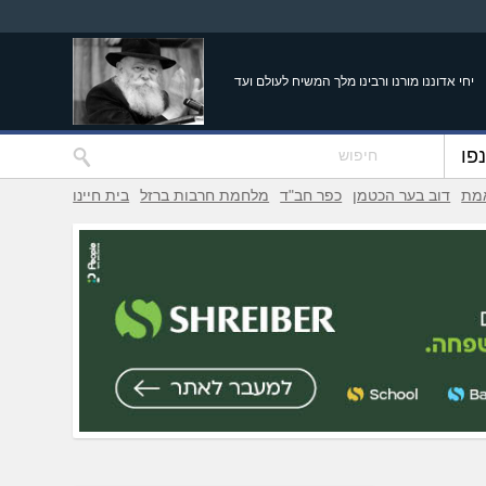
יחי אדוננו מורנו ורבינו מלך המשיח לעולם ועד
פו
אמת
דוב בער הכטמן
כפר חב"ד
מלחמת חרבות ברזל
בית חיינו