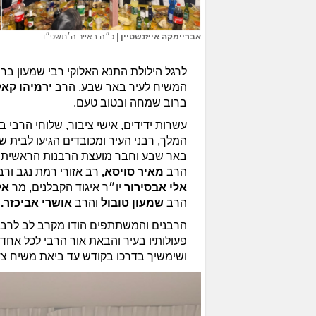
אבריימקה אייזנשטיין
|
כ״ה באייר ה׳תשפ״ו
לרגל הילולת התנא האלוקי רבי שמעון בר 
המשיח לעיר באר שבע, הרב
ירמיהו קאל
ברוב שמחה ובטוב טעם.
עשרות ידידים, אישי ציבור, שלוחי הרבי 
המלך, רבני העיר ומכובדים הגיעו לבית 
באר שבע וחבר מועצת הרבנות הראשית 
הרב
מאיר סויסא,
רב אזורי רמת נגב ור
אלי אבסירור
יו״ר איגוד הקבלנים, מר
אל
הרב
שמעון טובול
והרב
אושרי אביכזר.
הרבנים והמשתתפים הודו מקרב לב לרב
פעולותיו בעיר והבאת אור הרבי לכל אחד
ושימשיך בדרכו בקודש עד ביאת משיח צד