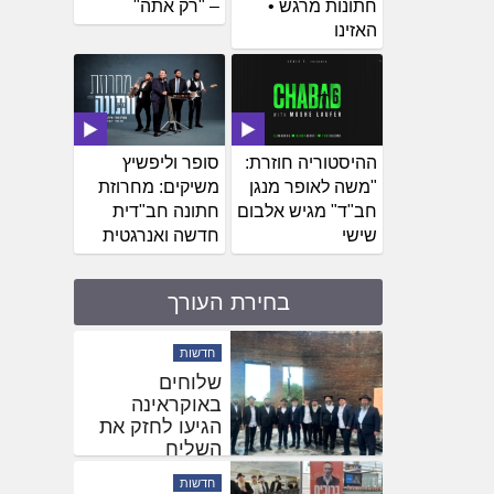
חתונות מרגש •
– "רק אתה"
האזינו
ההיסטוריה חוזרת:
סופר וליפשיץ
"משה לאופר מנגן
משיקים: מחרוזת
חב"ד" מגיש אלבום
חתונה חב"דית
שישי
חדשה ואנרגטית
בחירת העורך
בעין העדשה
חדשות
שיינברגר תיעד:
שלוחים
חסידי חב"ד
באוקראינה
נוהרים לציונו
הגיעו לחזק את
של ר' לויק
השליח
באלמא אטא
בהאדיטש