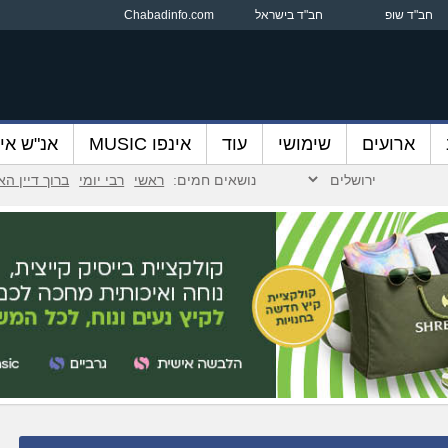
חב"ד שופ
חב"ד בישראל
Chabadinfo.com
ארועים
שימושי
עוד
אינפו MUSIC
אנ"ש אינ
נושאים חמים:
ראשי
רבי יומי
ברוך דיין ה