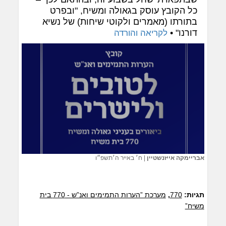
כל הקובץ עוסק בגאולה ומשיח, "ובפרט
בתורתו (מאמרים ולקוטי שיחות) של נשיא
דורנו" •
לקריאה והורדה
אבריימקה אייזנשטיין
|
ח׳ באייר ה׳תשפ״ו
תגיות:
770
,
מערכת ”הערות התמימים ואנ”ש - 770 בית
משיח”