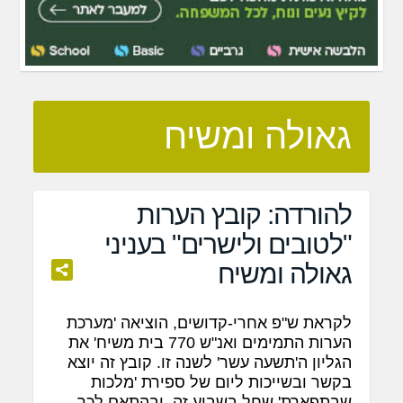
גאולה ומשיח
להורדה: קובץ הערות
"לטובים ולישרים" בעניני
גאולה ומשיח
לקראת ש"פ אחרי-קדושים, הוציאה 'מערכת
הערות התמימים ואנ"ש 770 בית משיח' את
הגליון ה'תשעה עשר' לשנה זו. קובץ זה יוצא
בקשר ובשייכות ליום של ספירת 'מלכות
שבתפארת' שחל בשבוע זה, ובהתאם לכך –