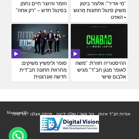
"מי אדיר": אלעזר ביטון
הזמר והיוצר חיים נחמן
משיק סינגל חתונות מרגש
בסינגל חדש – "רק אתה"
• האזינו
ההיסטוריה חוזרת: "משה
סופר וליפשיץ משיקים:
לאופר מנגן חב"ד" מגיש
מחרוזת חתונה חב"דית
אלבום שישי
חדשה ואנרגטית
Managed By
אודות חב"ד אינפו
צור קשר / שלח ידיעה
פרסם אצלנו
מדיניות