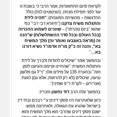
לקראת סיום ההתוועדות, אמר הרבי כי בשבת זו
עוד לפני תפילת מנחה, (הציטוטים להלן כולל
ההדגשות – מהשיחה המוגהת):
"תהיה לידת
והתגלות משיח צדקנו
("חיוורא דבי רבי" כפי
שהוא "ביום טהרתו") –
שזוכים לשמוע ההכרזה
(בכל העולם ובכל סדר ההשתלשלות) ש"הנה
זה (מראה באצבעו ואומר זה) מלך המשיח
בא", והנה זה כ"ק מו"ח אדמו"ר נשיא דורנו
בא…
"
ובהמשך אמר "שיכולים להודות ולברך על לידת
והתגלות המשיח: "שהחיינו וקיימנו והגיענו לזמן
הזה" ובהערה 135 על מילים אלו: "וי"ל גם מלשון
נגיעה, שיכולים (לא רק להראות, אלא גם) לגעת
(אנרירען – לקו"ת ר"פ שמיני)".
בהמשך עלה הרב
דוד נחשון
והכריז:
כיוון שלאחרונה היו פסקי דינים ע"י רבנים ובתי דין
בישראל שהגיע עת הגאולה, ולאחרונה ממש
ישנם פסקי דינים שהרבי הוא מלך המשיח והוא