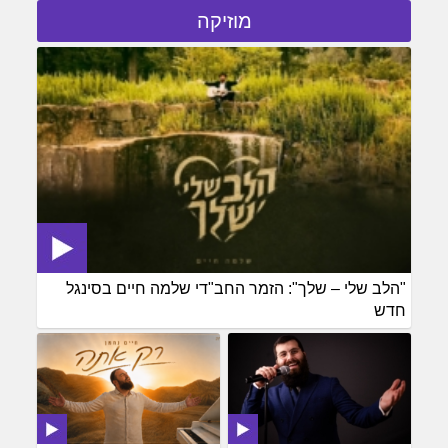
מוזיקה
"הלב שלי – שלך": הזמר החב"די שלמה חיים בסינגל
חדש