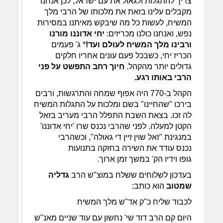
צריך להתגלות ולגאול את עם ישראל, לכן אנחנו
מקבלים עלינו בזאת את מלכותו של הרבי מלך
המשיח, לעשות כל מה שיבקש מאיתנו במסירות
נפש, ואנחנו כולנו מכריזים:
יחי אדוננו מורנו
ורבינו מלך המשיח לעולם ועד!
* ג' פעמים
הכריז יחי, כשבכל פעם עונים אחריו חלקים
גדולים יותר מהקהל.
חיוך רחב התפשט על פני
הרבי באותו רגע.
הקהל ב-770 היה אפוף שמחה והתרגשות, ורבים
בירכו "שהחיינו" בשם ומלכות על התגלות המשיח
לה זכו. בצאת השבת התפלל הרבי מעריב בזאל
הקטן למעלה. לפני שהרבי נכנס שרו 'יחי אדוננו'
במנגינת "זאל שוין זיין די גאולה", וכשהרבי
נכנס עודד את השירה בחזקה בתנועות
גופו וידיו הק' במשך זמן ארוך.
בעדכון לשלוחים ששלח במוצ"ש הרב
גדליה
שמטוב
הוא כותב:
לכבוד שליח כ"ק אד"ש מלך המשיח
היום קם הרב דוד שי' נחשון עם עוד שניים מאנ"ש