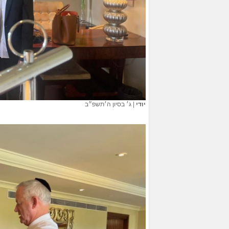
יודי
|
ג׳ בסיון ה׳תשפ״ב