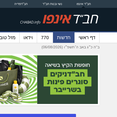
חב"ד אינפו
נשי ובנות חב"ד
חב"דפדיה
דף ראשי
חדשות
770
וידאו
מזל טוב
ב''ה כ״ג באב ה׳תשפ״ו (06/08/2026)