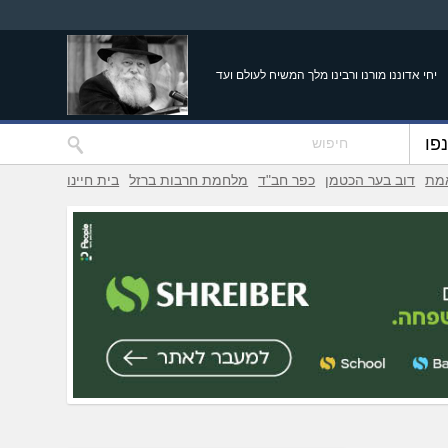
יחי אדוננו מורנו ורבינו מלך המשיח לעולם ועד
פו
אמת
דוב בער הכטמן
כפר חב"ד
מלחמת חרבות ברזל
בית חיינו