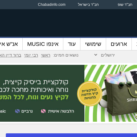
חב"ד שופ
חב"ד בישראל
Chabadinfo.com
ארועים
שימושי
עוד
אינפו MUSIC
אנ"ש אינ
נושאים חמים:
ראשי
רבי יומי
ברוך דיין ה