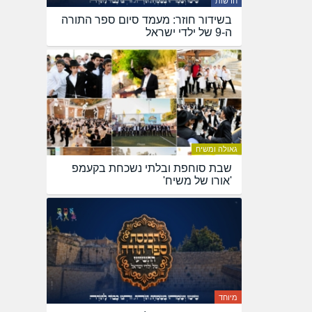
חדשות
בשידור חוזר: מעמד סיום ספר התורה
ה-9 של ילדי ישראל
גאולה ומשיח
שבת סוחפת ובלתי נשכחת בקעמפ
'אורו של משיח'
מיוחד