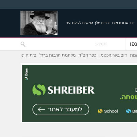
יחי אדוננו מורנו ורבינו מלך המשיח לעולם ועד
פו
אמת
דוב בער הכטמן
כפר חב"ד
מלחמת חרבות ברזל
בית חיינו