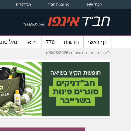
חב"ד אינפו
נשי ובנות חב"ד
חב"דפדיה
דף ראשי
חדשות
770
וידאו
מזל טוב
ב''ה כ״ד באב ה׳תשפ״ו (06/08/2026)