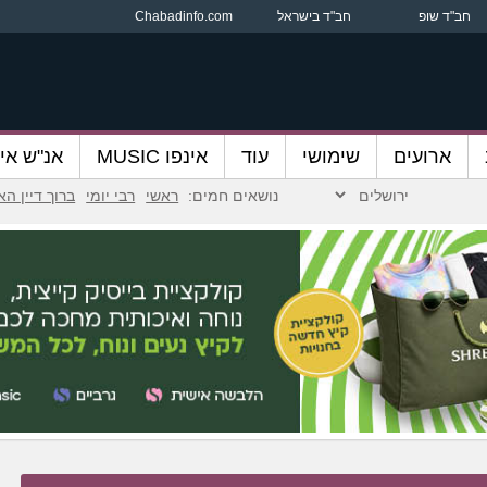
חב"ד שופ
חב"ד בישראל
Chabadinfo.com
ארועים
שימושי
עוד
אינפו MUSIC
אנ"ש אינ
נושאים חמים:
ראשי
רבי יומי
ברוך דיין ה