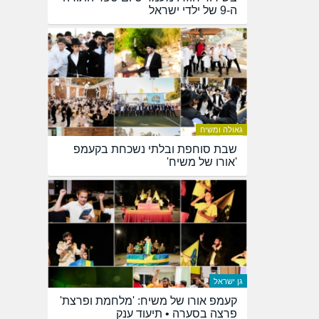
ה-9 של ילדי ישראל
גאולה ומשיח
שבת סוחפת ובלתי נשכחת בקעמפ
'אורו של משיח'
גן ישראל
קעמפ אורו של משיח: 'מלחמת ופרצת'
פרצה בסערה • תיעוד ענק