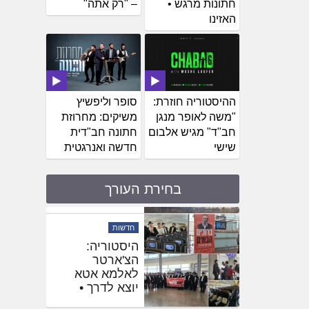
חתונות מרגש •
– "רק אתה"
האזינו
ההיסטוריה חוזרת:
סופר וליפשיץ
"משה לאופר מנגן
משיקים: מחרוזת
חב"ד" מגיש אלבום
חתונה חב"דית
שישי
חדשה ואנרגטית
בחירת העורך
חדשות
שלוחים
באוקראינה
הגיעו לחזק את
השליח
בהאדיטש