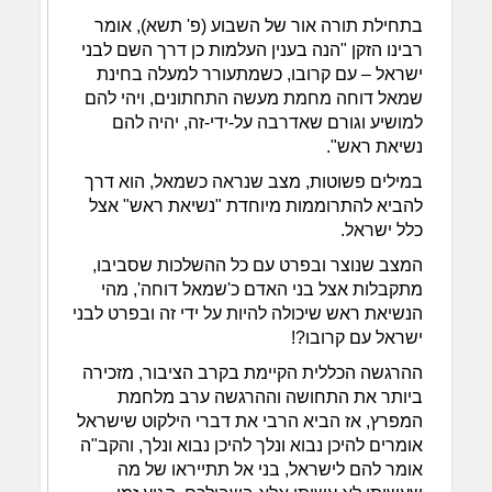
בתחילת תורה אור של השבוע (פ' תשא), אומר
רבינו הזקן "הנה בענין העלמות כן דרך השם לבני
ישראל – עם קרובו, כשמתעורר למעלה בחינת
שמאל דוחה מחמת מעשה התחתונים, ויהי להם
למושיע וגורם שאדרבה על-ידי-זה, יהיה להם
נשיאת ראש".
במילים פשוטות, מצב שנראה כשמאל, הוא דרך
להביא להתרוממות מיוחדת "נשיאת ראש" אצל
כלל ישראל.
המצב שנוצר ובפרט עם כל ההשלכות שסביבו,
מתקבלות אצל בני האדם כ'שמאל דוחה', מהי
הנשיאת ראש שיכולה להיות על ידי זה ובפרט לבני
ישראל עם קרובו?!
ההרגשה הכללית הקיימת בקרב הציבור, מזכירה
ביותר את התחושה וההרגשה ערב מלחמת
המפרץ, אז הביא הרבי את דברי הילקוט שישראל
אומרים להיכן נבוא ונלך להיכן נבוא ונלך, והקב"ה
אומר להם לישראל, בני אל תתייראו של מה