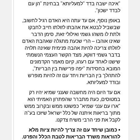
"איכה ישבה בדד "למעליותא" בבחינת "הן עם
לבדד ישכון".
באופן נוסף, אם עד עתה היא האדם רגיל לחשוב,
שבשביל לבטא את אהבתו לזולתו חייב לחבקו
ולתת לו משהו גשמי ואילולי זאת, סימן הדבר
שאינו אוהבו – הרי שכעת מתגלה שאהבת האדם
לזולתו צריכה להיות אהבה פנימית שאינה תלויה
בדבר גשמי דווקא, מצד הקשר העצמי הנשמתי
שישנו לאחד עם רעהו, קיום מאמר הקדמונים
המובא בחסידות "יפה פרישות בין הבריות",
להתהלך בין הבריות ויחד עם זה להיות מופרש
ובודד למעליותא.
אם עד היום היה מחשבה שענני שמיא יהיו רק
במטוסים, כעת מתברר שהפתרון האמיתי הוא
"ארו עם ענני שמיא" כפשוטו ממש ובקרוב ממש
מתוך בריאות איתנה של כלל ישראל שיזכו בע"ה
לקבל את פני הרבי משיח צדקנו.
• כמובן שיחד עם זה צריך להיות ציות מלא
להוראות משרד הבריאות לטבת הכלל והפרט.