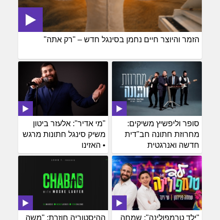
הזמר והיוצר חיים נחמן בסינגל חדש – "רק אתה"
סופר וליפשיץ משיקים:
"מי אדיר": אלעזר ביטון
מחרוזת חתונה חב"דית
משיק סינגל חתונות מרגש
חדשה ואנרגטית
• האזינו
"ילד טרמפולינה": שמחה
ההיסטוריה חוזרת: "משה