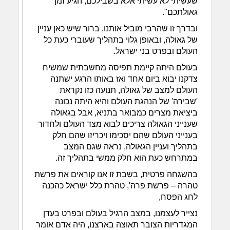
שעשיתי לא עשיתי אלא בשבילכם, הגיע זמן
גאולתכם".
ובדרך זו שהרבי מוביל אותנו, ברור שיש כאן עניין
של גאולה, ובאופן גלוי בתהליך שעוברי כעת כל
העולם ובפרט בני ישראל.
בעולם היתה קיימת תפיסה מחשבתית שמשיח
צדקנו יבוא ביום אחד ואז באותו הרגע ישתנה
העולם למצב של גאולה, תנועה כזו נקראת
'שבירה' של הנהגת העולם והיא היתה נכונה
ביציאת מצרים כמבואר בתניא, אבל בגאולה
שענייני הגאולה צריכים לבוא מצד העולם ולחדור
בענייני העולם שהם יסכימו ויכריזו שהם חלק
בתהליך ועניין הגאולה, נראה שגם המצב
במתרחש כעת הוא חלק ממשי בתהליך זה.
בהשגחה פרטית, בשבת זו אנו קוראים את פרשת
טהרה – פרשת פרה', טהרת כלל ישראל כהכנה
לחג הפסח,
נצייר לעצמנו, במצב הרגיל בעולם ובפרט בעדן
המגדריות הצובר תאוצה בארצנו, היה אדם אומר