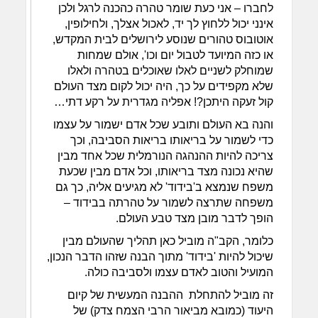
לחברו – אני כעת שומר טהרה כהכנה לרגל ולכן
אינני יכול ללחוץ לך יד, לאכול אצלך, ולחילופין,
אוטובוס טהורים שנוסע לירושלים לבית המקדש,
או כזה המיועד לטבול יום וכו', אולם שמחות
שמוחלק לשניים לאלו שאוכלים בטהרה ולאלו
שלא מקפידים על כך, היה יכול לקום מצד העולם
קול זעקה היתכן?! אפליה מגדרית על רקע דתי…
והנה בא העולם ותובע שכל אדם ישמור על עצמו
כדי לשמור על בריאותו בריאות הסביבה, וכך
צריכה להיות ההנהגה הנורמלית שכל אחד מבין
שהיא נכונה מצד בריאותו, וכל אדם מבין שכעת
משפח שנמצא ב'בידוד' לא מגיעים אליה, כך גם
משפחה שתרצה לשמור על טהרתה בבידוד –
הופך לדבר מובן מצד טבע העולם.
כלומר, הקב"ה מוביל כאן תהליך שהעולם מבין
שיכול להיות 'בידוד' מתוך הבנה שזהו הדבר הנכון,
המועיל והטוב לאדם עצמו ולסביבה כולה.
זה מוביל להתחלת ההבנה המעשית של קיום
היעוד (כמובא מביאור הרבי הצמח צדק) של