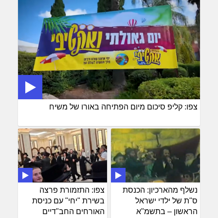
צפו: קליפ סיכום מיום הפתיחה באורו של משיח
נשלף מהארכיון: הכנסת
צפו: התזמורת פרצה
ס"ת של ילדי ישראל
בשירת "יחי" עם כניסת
הראשון – בתשמ"א
האורחים החב"דיים