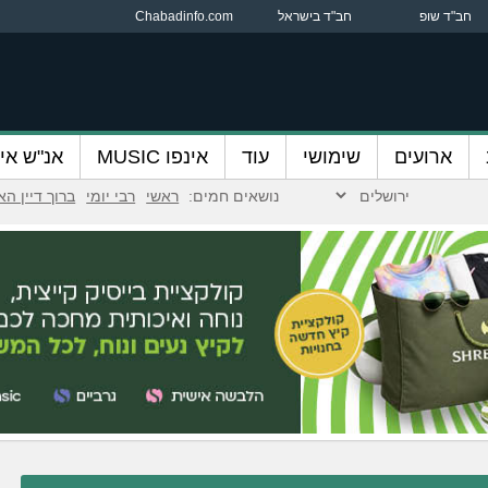
חב"ד שופ
חב"ד בישראל
Chabadinfo.com
ארועים
שימושי
עוד
אינפו MUSIC
אנ"ש אינ
נושאים חמים:
ראשי
רבי יומי
ברוך דיין ה