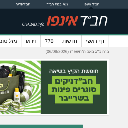
חב"ד אינפו
נשי ובנות חב"ד
חב"דפדיה
דף ראשי
חדשות
770
וידאו
מזל טוב
ב''ה כ״ג באב ה׳תשפ״ו (06/08/2026)