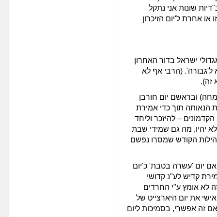
דיות שונות אני נתקל
או אחרת ל'יום הזיכרון
גדולי ישראל בדור האחרון
 ל'גבורה'. (הרבי אף לא
זה).
מחה) ובראשם יום חורבן
 הנאותה תוך כדי אמירת
 הקדמונים – להיזכר וליחד
 יהיו, מה גם שמידי שבת
קהילות הקודש שמסרו נפשם
ם יום 'עשרה בטבת' כ'יום
מירת קדיש לע"נ קדושי
ה לא אומץ ע"י החרדים
ישי את יום היארצייט של
אם זה אפשרי, בסמיכות ליום