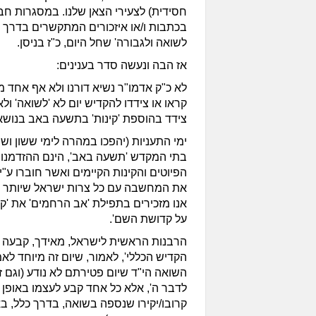
חסידית) לצעירי הצאן שלנו. במסגרות חב"
בכתבות ו/או איזכורים המתקשרים בדרך זו 
לשואה ולגבורה' שחל היום, כ"ז בניסן.
אז הבה ונעשה סדר בענינים:
לא כ"ק אדמו"ר נשיא דורנו ולא אף אחד מ
קראו או צידדו להקדיש יום לא 'לשואה' ולא
צידד בהוספת 'קינות' בתשעה באב בנושא 
ימי התעניות (יהפכו במהרה לימי ששון וש
בתי המקדש 'תשעה באב', הינם ההזדמנות
הפיוטים והקינות הקיימים ואשר חוברו ע"י
את המחשבה עם כל צרות ישראל שיותר לא
אנו מזכירים בתפילת 'אב הרחמים' את '
על קדושת השם'.
הרבנות הראשית לישראל, מאידך, קבעה א
הקדיש הכללי', לאמור, שיום זה מיוחד לא
השואה הי"ד שיום פטירתם לא נודע (וגם ז
לדבר ה', אלא כל אחד קבע לעצמו באופן א
קרובו/יקירו שנספה בשואה, בדרך כלל, ב