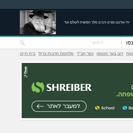
יחי אדוננו מורנו ורבינו מלך המשיח לעולם ועד
פו
אמת
דוב בער הכטמן
כפר חב"ד
מלחמת חרבות ברזל
בית חיינו