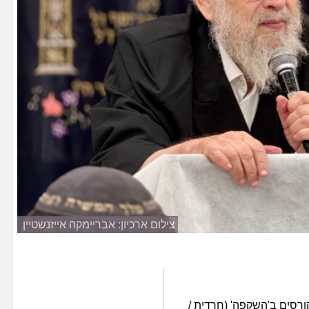
צילום ארכיון: אבריימקה אייזנשטיין
ורסים ב'השקפה' (חרדית /