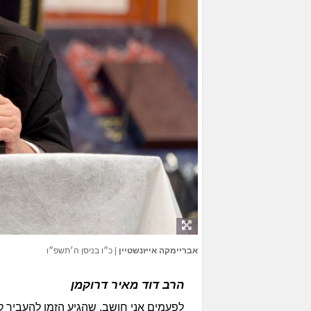
אבריימקה אייזנשטיין
|
כ״ו בניסן ה׳תשפ״ו
הרב דוד מאיר דרוקמן
לפעמים אני חושב, שהגיע הזמן להעביר ק