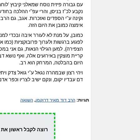
עם גבורה פיזית נוסח שמאלני קיבוץ 'לוחמ
נקבע לכ"ז בניסן, והרי עפ"י ההלכה בחודש
וקינה ע"י הספדים ואזכרות. אגב, גם הר
אימצה כמובן את היום הזה.
כמובן, על מנת לא לעורר איבה ובכדי למנוע
לפגוע ברגשות ולערוך פרובוקציות (כמו א
הצפירה). למען הגילוי הנאות, גם אני ב
קריית מוצקין באירועים אלה, ואף נושא דב
היום בהבלטה, המרחק הוא רב.
ויהי רצון שבמהרה נגאל ע"י גואל צדק ויתקיי
דם עבדיו יקום, ונקם ישיב לצריו וכפר אדמ
תגיות:
הרב דוד מאיר דרוקמן
,
השואה
רוצה לקבל ראשון את 