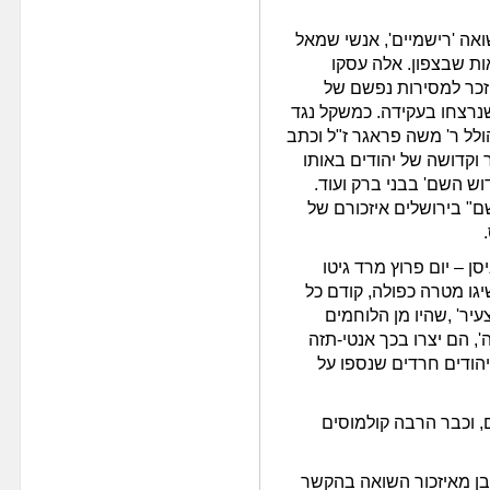
ואה 'רישמיים', אנשי שמאל
ות שבצפון. אלה עסקו
זכר למסירות נפשם של
שנרצחו בעקידה. כמשקל נגד
ל ר' משה פראגר ז"ל וכתב
וקדושה של יהודים באותו
דוש השם' בבני ברק ועוד.
שם" בירושלים איזכורם של
סן – יום פרוץ מרד גיטו
יגו מטרה כפולה, קודם כל
יר' ,שהיו מן הלוחמים
', הם יצרו בכך אנטי-תזה
יהודים חרדים שנספו על
ם, וכבר הרבה קולמוסים
בן מאיזכור השואה בהקשר