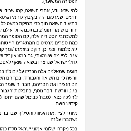
הפטירה המשוער).
למי שלא יודע, אחרי השואה, קמו שרידי ש
ידועים, שמרכזם היה בקיבוץ לוחמי הגיטא
בתיעוד השואה תוך כדי מחיקת כמעט כל 
יהודים שומרי תומ"צ ובתוכם גדולי עולם 
למשכתבי הסטוריה אלה, קם הסופר המהול
כמה ספרים מרטיטים המתארים חיי טוהר 
גיא צלמות, וכמו כן, הוקם ביוזמתו 'גנזך ק
אגב, לפי מה ששמעתי, גם במוזיאון "יד ו
גדולי ישראל שנרצחו בשואה שואף לאפס.
חוגים שמאלנים אלה הכריזו על יום כ"ז בני
וורשה כ'יום השואה והגבורה'. בכך הם הש
הם הנציחו את חבריהם, חברי ה'שומר הצע
בגיטו וורשה. דבר נוסף, בהבלטת 'הגבורה
ל'הליכה כצאן לטבח' כביכול שהם ייחסו ל
קידוש השם.
מיותר לציין, את העיוות והסילוף שבדברי
נשתברו על זה.
בכל מקרה, שלומי אמוני ישראל סלדו כמו