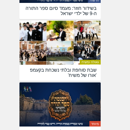
חדשות
בשידור חוזר: מעמד סיום ספר התורה
ה-9 של ילדי ישראל
גאולה ומשיח
שבת סוחפת ובלתי נשכחת בקעמפ
'אורו של משיח'
מיוחד