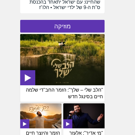
שהחיינו: עם ישראל יתאחד בהכנסת
ס"ת ה-9 של ילדי ישראל • הלו"ז
מוזיקה
"הלב שלי – שלך": הזמר החב"די שלמה
חיים בסינגל חדש
"מי אדיר": אלעזר
הזמר והיוצר חיים