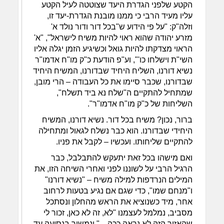
הקטע שלפני הגדרת היעד שצוטטה לעיל הקטע
עליו מעיד הרבי כי ממנו מובנת הגדרת-יעד זו,
וזלה"ק: "על פי הידוע ש"בכל דור ודור נולד א'
מזרע יהודה שהוא ראוי להיות משיח לישראל", "א'
הראוי מצדקתו להיות גואל וכשיגיע הזמן יגלה אליו
השי"ת וישלחו כו'", וע"פ הודעת כ"ק מו"ח אדמו"ר
נשיא דורנו, השליח היחיד שבדורנו, המשיח היחיד
שבדורנו, שכבר סיימו את כל העבודה – הרי מובן,
שמתחיל להתקיים ה"שלח נא ביד תשלח",
השליחות של כ"ק מו"ח אדמו"ר".
ברור, נכון? משיח בכל דור. נשיא דורנו, המשיח
היחידי שבדורנו. הוא כבר נשלח לגאול ומתחילה
להתקיים שליחותו. ועכשיו – לקבל את פניו.
ואם מישהו בכל זאת יתעקש להתבלבל, כבר
הרגיל הרבי על לשוננו לפני ואחרי השיחה הזו, את
המילים הנרדפות למילה משיח – "נשיא דורנו"
ו"מנחם שמו", כדי שגם אם נגיע בטעות לרחוב
אחר, מיד כשנוציא את הראש מהחלון ונסתכל
מסביב, נמלמל לעצמנו "לא, זה לא כאן, זכור לי
שהאזור הזה לא נראה ככה…" ונמשיך בנסיעה עד