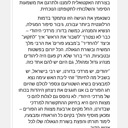
בצורתה האקטואלית לזמננו ולתרגם את משמעות
הסיפור והשלכותיו לתקופתנו הנוכחית.
כשנאמץ את הגישה הזו ונתמקד בדמות
הרלוונטית ביותר עבורנו, גיבור סיפור המגילה,
הנשיא והמנהיג, כמשה בדורו: מרדכי היהודי –
כבר לא נצטרך "לשבור את הראש" איך "לתקוע"
וכיצד "להחדיר" ב'מבצע פורים' את הרבי מלך
המשיח ובשורת הגאולה. הכל יזרום בפשטות
ובטבעיות, הרי ברור שלא רק פעם היה ליהודים
מנהיג גדול ומהולל, גם היום יש להם אחד כזה.
"יהודים, יש מרדכי בדורנו, יש רבי בישראל, יש
בשביל מה לחיות!" זוהי ליבת האש עימה נצא
למבצעים בשיא השטורעם ונספר לכולם שהיום
חג הפורים בו אנו חוגגים את ניצחון היהדות בכוחו
של מרדכי היהודי. לא נהסס גם לגלות להם כי
מצוות היום היא בחיזוק ההתקשרות למרדכי
שבדורנו, החל מקיום ארבעת מצוות חג הפורים –
ומכאן מוסיף והולך בקיום כל הוראותיו ומבצעיו,
לימוד תורתו והפצת בשורת הגאולה שלו לכל
אנשי הדור.