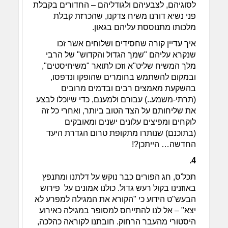
לסוגיהם, לצבעיהם ולגודליהם – החדורים בקבלת
פני נשיא דורנו משיח צדקנו, שהכרזת קבלת
מלכותו מתנוססת עליהם בגאון.
איך עדיין קורה שחסידים ושלוחים אשר זכו
שנקרא עליהם "שמך הגדול והקדוש" של הרבי
מלך המשיח שליט"א וזכו לתואר "משיחיסטים",
ובמקום להשתמש בחומרים שהופקו ונדפסו,
בהשקעת מאמצים רבים ובדמים מרובים
(תרתי-משמע..) עבורם ולמענם, כדי שיוכלו לבצע
את שליחותם על הצד הטוב ביותר, ואחרי כל זה
לוקחים ומפיצים עלונים ישנים ומאובקים
(בתוכנם) שנותרו מתקופת טרום הגדרת היעד
החדשה… הייתכן?!
4.
תכל'ס, חג הפורים כבר נוקש על דלתנו ומתנפץ
באוזנינו בקול רעש גדול. כולנו אמונים על פירוש
הבעש"ט הידוע כי "הקורא את המגילה למפרע לא
יצא" – אל לנו להתייחס למסופר במגילה כאירוע
היסטורי מהעבר הרחוק. חובתנו לקוראה כהלכה,