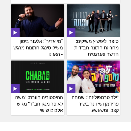
סופר וליפשיץ משיקים:
"מי אדיר": אלעזר ביטון
מחרוזת חתונה חב"דית
משיק סינגל חתונות מרגש
חדשה ואנרגטית
• האזינו
"ילד טרמפולינה": שמחה
ההיסטוריה חוזרת: "משה
פרידמן ושי וינר בשיר
לאופר מנגן חב"ד" מגיש
קצבי ומשעשע
אלבום שישי