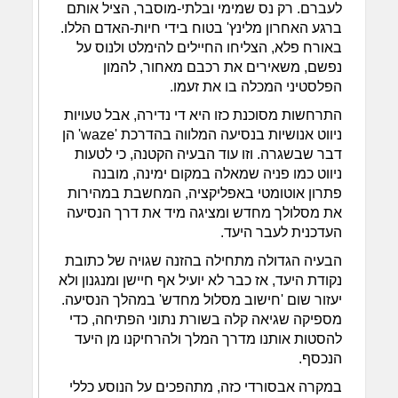
לעברם. רק נס שמימי ובלתי-מוסבר, הציל אותם
ברגע האחרון מלינץ' בטוח בידי חיות-האדם הללו.
באורח פלא, הצליחו החיילים להימלט ולנוס על
נפשם, משאירים את רכבם מאחור, להמון
הפלסטיני המכלה בו את זעמו.
התרחשות מסוכנת כזו היא די נדירה, אבל טעויות
ניווט אנושיות בנסיעה המלווה בהדרכת 'waze' הן
דבר שבשגרה. וזו עוד הבעיה הקטנה, כי לטעות
ניווט כמו פניה שמאלה במקום ימינה, מובנה
פתרון אוטומטי באפליקציה, המחשבת במהירות
את מסלולך מחדש ומציגה מיד את דרך הנסיעה
העדכנית לעבר היעד.
הבעיה הגדולה מתחילה בהזנה שגויה של כתובת
נקודת היעד, אז כבר לא יועיל אף חיישן ומנגנון ולא
יעזור שום 'חישוב מסלול מחדש' במהלך הנסיעה.
מספיקה שגיאה קלה בשורת נתוני הפתיחה, כדי
להסטות אותנו מדרך המלך ולהרחיקנו מן היעד
הנכסף.
במקרה אבסורדי כזה, מתהפכים על הנוסע כללי