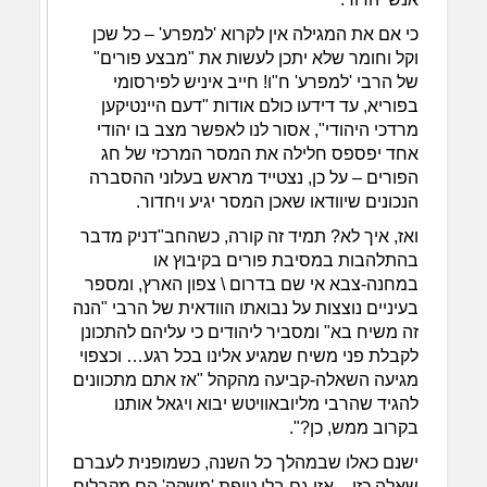
כי אם את המגילה אין לקרוא 'למפרע' – כל שכן
וקל וחומר שלא יתכן לעשות את "מבצע פורים"
של הרבי 'למפרע' ח"ו! חייב איניש לפירסומי
בפוריא, עד דידעו כולם אודות "דעם היינטיקען
מרדכי היהודי", אסור לנו לאפשר מצב בו יהודי
אחד יפספס חלילה את המסר המרכזי של חג
הפורים – על כן, נצטייד מראש בעלוני ההסברה
הנכונים שיוודאו שאכן המסר יגיע ויחדור.
ואז, איך לא? תמיד זה קורה, כשהחב"דניק מדבר
בהתלהבות במסיבת פורים בקיבוץ או
במחנה-צבא אי שם בדרום \ צפון הארץ, ומספר
בעיניים נוצצות על נבואתו הוודאית של הרבי "הנה
זה משיח בא" ומסביר ליהודים כי עליהם להתכונן
לקבלת פני משיח שמגיע אלינו בכל רגע… וכצפוי
מגיעה השאלה-קביעה מהקהל "אז אתם מתכוונים
להגיד שהרבי מליובאוויטש יבוא ויגאל אותנו
בקרוב ממש, כן?".
ישנם כאלו שבמהלך כל השנה, כשמופנית לעברם
שאלה כזו – אזי גם בלי טיפת 'משקה' הם מקבלים