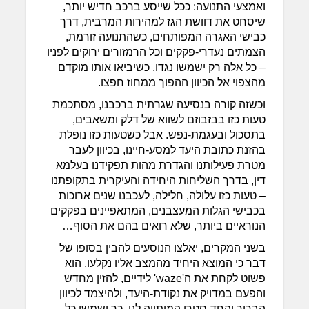
ואמצעי התנועה: ככל שייסע ברכב חדיש יותר,
שיסחט את דוושת הגז למהירות המרבית, דרך
כבישי האגרה המפותחים, כשהתנועה זורמת,
הצמתים נעדרי-פקקים וכל הרמזורים ירוקים לפניו
– כל אלה רק ישמשו נגדו, כשיביאו אותו מוקדם
מהצפוי אל הכיוון ההפוך ממחוז חפצו.
וכשזה קורה בנסיעה שגרתית ברכבנו, מסתכמת
טעות כזו בבזבוזם לשווא של דלק ומשאבים,
בתסכול ובעגמת-נפש. אבל כשטעות כזו נופלת
בהזנת כתובת היעד למסע-חיינו, בכיוון לעבר
מטרת פעילותנו והגדרת מהות תפקידנו בעלמא
דין, בדרך השליחות היחידה והעיקרית בתקופתנו
– טעות כזו עלולה, חלילה, לעכבנו שנים ארוכות
בכבישי הגלות המעצבנים, המתאפיינים בפקקים
הנוראיים ביותר, שלא רואים בהם את הסוף…
בשני המקרים, יאלצו הנוסעים להבין בסופו של
דבר כי המוצא היחיד מהמצב אליו נקלעו, הוא
פשוט לקחת את ה'waze' לידיים, להזין מחדש
והפעם במדויק את נקודת-היעד, ולהיצמד לכיוון
הברור והחד-סטרי המותווה לנו. כך ישמשו כל