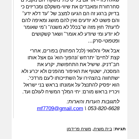
סחרחורת ומאבדים את שיווי-משקלם ומכריזים כי
בדיוק ברגע זה הם הגיעו למצב של "עד דלא ידע"
והם פשוט לא יודעים ואין להם מושג ומאיפה להם
לדעת? חוץ מזה ש"בכלל לא משנה" ו"מי שאומר
לא יודע ומי שיודע לא אומר" ושאר קשקושים
ופטפוטי-סרק…
אבל אולי והלוואי (לכל הפחות) בפורים, אחרי
קצת 'לחיים' יתרחש 'ונהפוך-הוא' גם אצל אותו
חב"דניק. שישיל את התחפושת, יקרע את
המסכה, ישטוף את האיפור מהפנים ולא יכרע ולא
ישתחווה בהצהירו על השתייכותו ל'עם מרדכי'.
הוא יפסיק להתנצל על אמונתו בראש בני ישראל
ויכריז בראש מורם: יחי המלך המשיח לעולם ועד.
לתגובות הערות והארות:
mf7709@gmail.com
\ 053-820-6628
תגיות:
בית משיח
,
משיח פרידמן