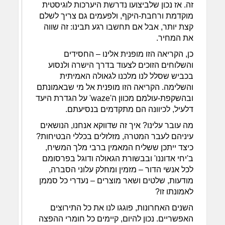
זה. אז נכון שלביצועו נדרשת היערכות לוגיסטית
מוקדמת ורחבת-היקף, ולפעמים גם צריך לשלם
קצת יותר, אבל אם תחשבו רגע תבינו: זה שווה
את המחיר.
כן, הקריאה הזו מופנית אלינו – החסידים
והשלוחים הזוכים לצעוד בדרך הישרה ולנסוע
בכביש שסלל לנו מלכנו לגאולה האמיתית
והשלימה. הקריאה הזו מופנית אל מי שבאמונתם
ובהשקפת-עולמם מכוון ה'waze' על הגדרת היעד
דלעיל, לכיוונה הם מתקדמים בנסיעתם.
מה עובר עלינו? איך זה שדווקא אנחנו, הנושאים
עיניהם לעבר המטרה, מזלזלים בכללי הבטיחות?
כיצד ייתכן ששליח המאמין ברבי מלך המשיח,
ב'יחי אדוננו' ובבשורת הגאולה ודוגל בפרסומם
לכל אנשי הדור – מזמין ומחלק עלוני הסברה,
מודעות, שלטים ושאר מוצרים – נעדרי כל סממן
לאמונתו זו?
השנים האחרונות, פוגגו לנו את כל התירוצים
האפשריים. נכון להיום, קיימים כל חומרי ההפצה